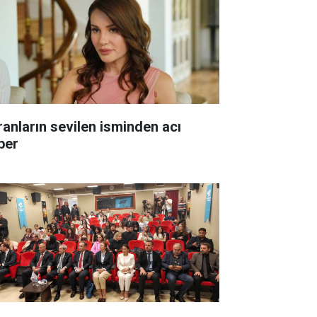
ranların sevilen isminden acı
ber