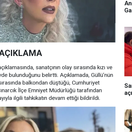
An
Ga
 AÇIKLAMA
ı açıklamasında, sanatçının olay sırasında kızı ve
evde bulunduğunu belirtti. Açıklamada, Güllü’nün
sırasında balkondan düştüğü, Cumhuriyet
Sa
 Çınarcık İlçe Emniyet Müdürlüğü tarafından
aç
la ilgili tahkikatın devam ettiği bildirildi.