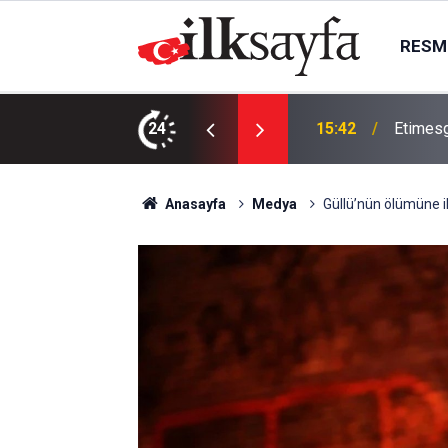
RESMI
gın
24
15:35
Erbakan
Anasayfa
Medya
Güllü’nün ölümüne il