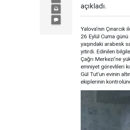
açıkladı.
Yalova’nın Çınarcık 
26 Eylül Cuma günü 
yaşındaki arabesk sa
yitirdi. Edinilen bilg
Çağrı Merkezi’ne yük
emniyet görevlileri 
Gül Tut’un evinin alt
ekiplerinin kontrolünd