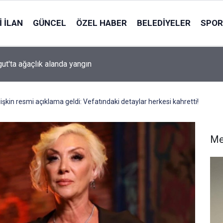
 İLAN
GÜNCEL
ÖZEL HABER
BELEDIYELER
SPOR
: Mekke Anlaşması ABD ve İsrail için İran’a karşı imzalandı
işkin resmi açıklama geldi: Vefatındaki detaylar herkesi kahretti!
Me