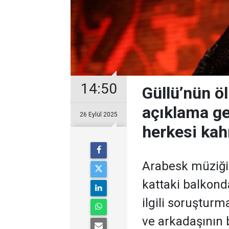
14:50
Güllü’nün ö
açıklama ge
26 Eylül 2025
herkesi kahr
Arabesk müziğin
kattaki balkond
ilgili soruşturma
ve arkadaşının