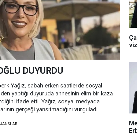
Çat
viz
 OĞLU DUYURDU
berk Yağız, sabah erken saatlerde sosyal
den yaptığı duyuruda annesinin elim bir kaza
rdiğini ifade etti. Yağız, sosyal medyada
larının gerçeği yansıtmadığını vurguladı.
Me
AJANSLAR
Erb