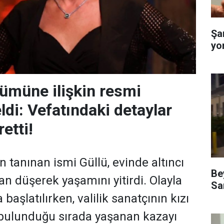
Şa
yo
lümüne ilişkin resmi
ldi: Vefatındaki detaylar
etti!
 tanınan ismi Güllü, evinde altıncı
Be
an düşerek yaşamını yitirdi. Olayla
Sa
 başlatılırken, valilik sanatçının kızı
 bulunduğu sırada yaşanan kazayı