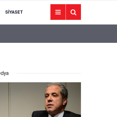
SIYASET
15:23
Husumetlisini vurup çarşafa büründü; takside ya
dya