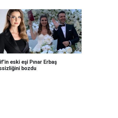
f’in eski eşi Pınar Erbaş
ssizliğini bozdu