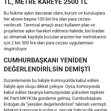
TL, METRE KAREYE 2500 TL
Bu hükme aykırı davranan idare, kurum ve kuruluşlara
her abone başına 100 bin lira idari para cezası
verilecek. Tarımsal amaçlı arazi kullanım plan ve
projelerine aykırı hareket edilmesi halinde, bin liradan
az olmamak kaydıyla bozulan arazinin her metrekaresi
için 2 bin 500 lira idari para cezası uygulanması
öngörülüyor.
CUMHURBAŞKANI YENİDEN
DEĞERLENDİRİLSİN DEMİŞTİ
Düzenlemenin bu haliyle Komisyon’da kabul edilen
haliyle aynı oluşu dikkat çekiyor. Oysa, komisyonda
kabul edilen tasarıya kamuoyundan yükselen tepkiler
AK Parti MKYK’da gündeme gelmiş, Cumhurbaşkanı
Erdoğan da “yeniden değerlendirilsin” talimatı vermişti.
Nitekim komisyon kurulmuş, gerçek bahçecilik yapılan