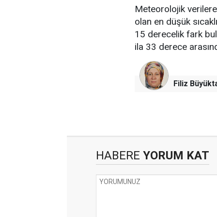
Meteorolojik verile
olan en düşük sıcakl
15 derecelik fark bu
ila 33 derece arası
Filiz Büyükt
HABERE
YORUM KAT