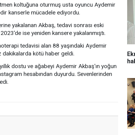
etmen koltuğuna oturmuş usta oyuncu Aydemir
edir kanserle mücadele ediyordu.
erine yakalanan Akbaş, tedavi sonrası eski
 2023'de ise yeniden kansere yakalanmıştı.
oterapi tedavisi alan 88 yaşındaki Aydemir
 dakikalarda kötü haber geldi.
Ek
ha
 yıllık dostu ve ağabeyi Aydemir Akbaş'ın yoğun
nstagram hesabından duyurdu. Sevenlerinden
edi.