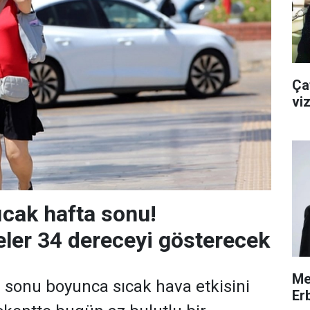
Çat
viz
ıcak hafta sonu!
ler 34 dereceyi gösterecek
Me
 sonu boyunca sıcak hava etkisini
Erb