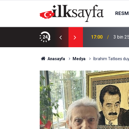
RESMI
martesi bugün kimin maçı var, hangi kanalda?
24
17:00
3 bin 2
Anasayfa
Medya
İbrahim Tatlıses duy