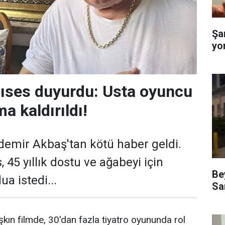
Şa
yo
lıses duyurdu: Usta oyuncu
a kaldırıldı!
emir Akbaş'tan kötü haber geldi.
, 45 yıllık dostu ve ağabeyi için
Be
a istedi...
Sa
kın filmde, 30'dan fazla tiyatro oyununda rol