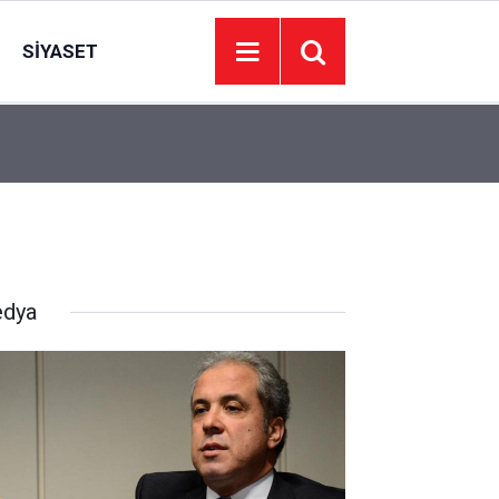
SIYASET
16:58
Mamak’ta lavanta tarlalarında şenlik düzenlendi
dya