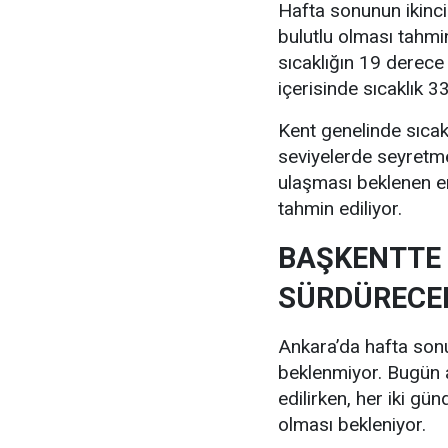
Hafta sonunun ikinc
bulutlu olması tahmi
sıcaklığın 19 derece
içerisinde sıcaklık 
Kent genelinde sıcak
seviyelerde seyretm
ulaşması beklenen e
tahmin ediliyor.
BAŞKENTTE 
SÜRDÜRECE
Ankara’da hafta sonu 
beklenmiyor. Bugün a
edilirken, her iki gü
olması bekleniyor.