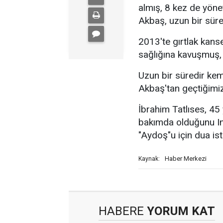
almış, 8 kez de yön
Akbaş, uzun bir sür
2013'te gırtlak kans
sağlığına kavuşmuş,
Uzun bir süredir kem
Akbaş'tan geçtiğimiz
İbrahim Tatlıses, 45
bakımda olduğunu I
"Aydoş"u için dua ist
Haber Merkezi
Kaynak:
HABERE
YORUM KAT