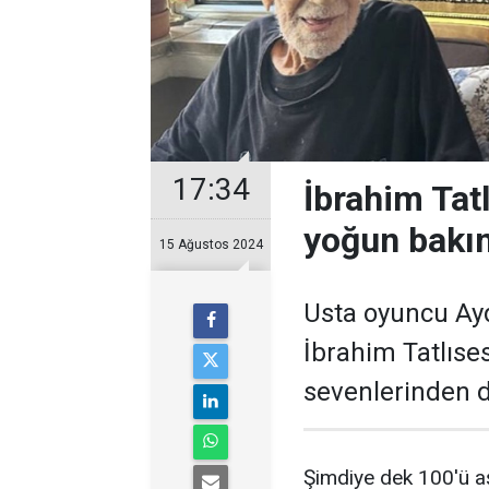
17:34
İbrahim Tat
yoğun bakım
15 Ağustos 2024
Usta oyuncu Ayd
İbrahim Tatlıses
sevenlerinden du
Şimdiye dek 100'ü aş