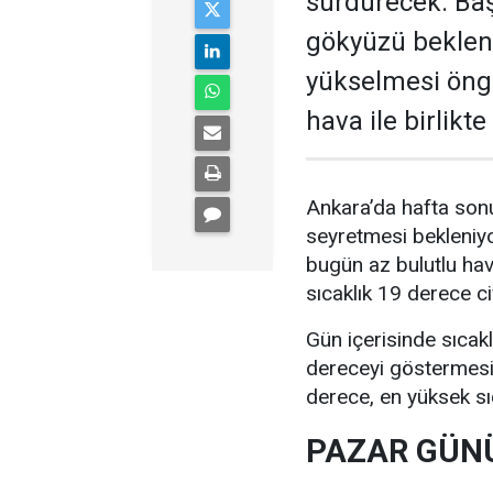
sürdürecek. Baş
gökyüzü bekleni
yükselmesi öngö
hava ile birlikt
Ankara’da hafta sonu
seyretmesi bekleniyo
bugün az bulutlu ha
sıcaklık 19 derece c
Gün içerisinde sıcak
dereceyi göstermesi 
derece, en yüksek sı
PAZAR GÜNÜ