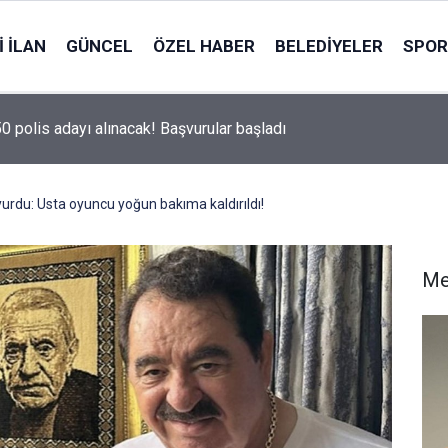
 İLAN
GÜNCEL
ÖZEL HABER
BELEDIYELER
SPOR
50 polis adayı alınacak! Başvurular başladı
urdu: Usta oyuncu yoğun bakıma kaldırıldı!
Me