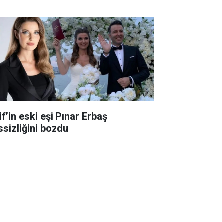
f’in eski eşi Pınar Erbaş
ssizliğini bozdu