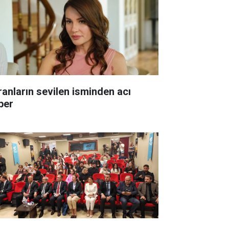
ranların sevilen isminden acı
ber