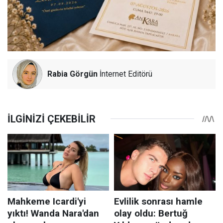
Rabia Görgün
İnternet Editörü