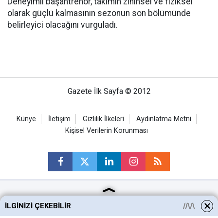
Deneyimli başantrenör, takımın zihinsel ve fiziksel
olarak güçlü kalmasının sezonun son bölümünde
belirleyici olacağını vurguladı.
Gazete İlk Sayfa © 2012
Künye
İletişim
Gizlilik İlkeleri
Aydınlatma Metni
Kişisel Verilerin Korunması
Ankara Haberleri
İLGINIZI ÇEKEBILIR