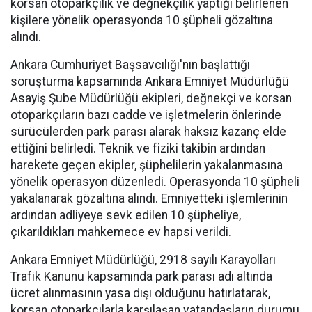
korsan otoparkçılık ve değnekçilik yaptığı belirlenen
kişilere yönelik operasyonda 10 şüpheli gözaltına
alındı.
Ankara Cumhuriyet Başsavcılığı'nın başlattığı
soruşturma kapsamında Ankara Emniyet Müdürlüğü
Asayiş Şube Müdürlüğü ekipleri, değnekçi ve korsan
otoparkçıların bazı cadde ve işletmelerin önlerinde
sürücülerden park parası alarak haksız kazanç elde
ettiğini belirledi. Teknik ve fiziki takibin ardından
harekete geçen ekipler, şüphelilerin yakalanmasına
yönelik operasyon düzenledi. Operasyonda 10 şüpheli
yakalanarak gözaltına alındı. Emniyetteki işlemlerinin
ardından adliyeye sevk edilen 10 şüpheliye,
çıkarıldıkları mahkemece ev hapsi verildi.
Ankara Emniyet Müdürlüğü, 2918 sayılı Karayolları
Trafik Kanunu kapsamında park parası adı altında
ücret alınmasının yasa dışı olduğunu hatırlatarak,
korsan otoparkçılarla karşılaşan vatandaşların durumu