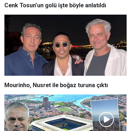
Cenk Tosun’un golü işte böyle anlatıldı
Mourinho, Nusret ile boğaz turuna çıktı