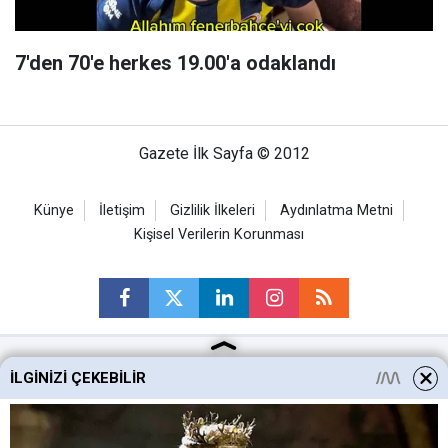
7'den 70'e herkes 19.00'a odaklandı
Gazete İlk Sayfa © 2012
Künye
İletişim
Gizlilik İlkeleri
Aydınlatma Metni
Kişisel Verilerin Korunması
İLGINIZI ÇEKEBILIR
Ankara Haberleri
Keçiören Haberleri