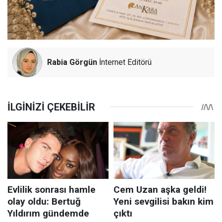
Rabia Görgün
İnternet Editörü