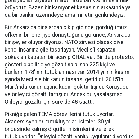
göre yapılan siyaseti milletimizle birlikte ilmek ilmek
örüyoruz. Bazen bir kamyonet kasasının arkasında ya
da bir bankın üzerindeyiz ama milletin gönlündeyiz.
Biz Ankara'da binalardan çıkıp gidince, gördüğümüz
öfkenin bir enerjiye dönüştüğünü görünce, Ankara'da
bir şeyler oluyor diyoruz. NATO zirvesi olacak diye
kendi insanına çile tasarlayan, Meclis'i kapatan,
sokakları kapatan bir acayip OHAL var. Bir de protesto,
gösteri olabilir diye gözaltına alınan 225 kişi ve
bunların 178'inin tutuklanması var. 2014 yılının kasım
ayında Meclis'e bir kanun tasarısı getirildi. 2015'in
Mart'ında kanunlaşana kadar çok tartışıldı. Koruyucu
ve önleyici gözaltı tartışıldı. Ancak bu yasalaşmadı.
Önleyici gözaltı için süre de 48 saatti.
Pikniğe gelen TEMA görevlilerini tutukluyorlar.
Akademisyenleri tutukluyorlar. İsimleri 30 yıl
öncesinde kalmış örgütlerin isimlerini vererek
tutukluyorlar. Önleyici gözaltı yanlış uygulanır diyorduk