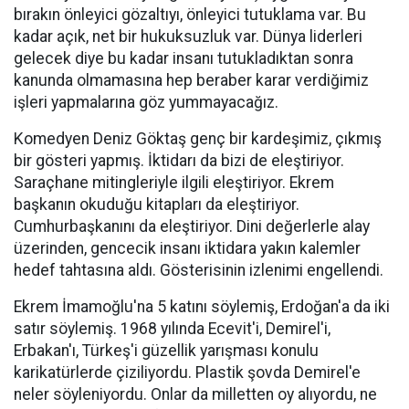
bırakın önleyici gözaltıyı, önleyici tutuklama var. Bu
kadar açık, net bir hukuksuzluk var. Dünya liderleri
gelecek diye bu kadar insanı tutukladıktan sonra
kanunda olmamasına hep beraber karar verdiğimiz
işleri yapmalarına göz yummayacağız.
Komedyen Deniz Göktaş genç bir kardeşimiz, çıkmış
bir gösteri yapmış. İktidarı da bizi de eleştiriyor.
Saraçhane mitingleriyle ilgili eleştiriyor. Ekrem
başkanın okuduğu kitapları da eleştiriyor.
Cumhurbaşkanını da eleştiriyor. Dini değerlerle alay
üzerinden, gencecik insanı iktidara yakın kalemler
hedef tahtasına aldı. Gösterisinin izlenimi engellendi.
Ekrem İmamoğlu'na 5 katını söylemiş, Erdoğan'a da iki
satır söylemiş. 1968 yılında Ecevit'i, Demirel'i,
Erbakan'ı, Türkeş'i güzellik yarışması konulu
karikatürlerde çiziliyordu. Plastik şovda Demirel'e
neler söyleniyordu. Onlar da milletten oy alıyordu, ne