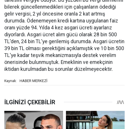
tanesini vergiye ödüyor. Bu yüzden bu vergi dilimlerini
bilerek güncellenmedikleri için çalışanların ödediği
gelir vergisi, 2 yıl öncesine oranla 2 kat artmış
durumda. Ödenemeyen kredi kartına uygulanan faiz
oranı yüzde 94. Yılda 4 kez asgari ücreti ayarlarız
diyorlardı. Asgari ücret alım gücü olarak 28 bin 500
TL'den, 24 bin TL'ye gerilemiş durumda. Asgari ücretin
39 bin TL olması gerektiğini açıklamıştık ve 10 bin 500
TL'ye kadar teşvik mekanizmasıyla destek verelim
önerisinde bulunmuştuk. Emeklinin ve emekçinin
iktidarı kurulmadan bu sorunlar düzelmeyecektir.
HABER MERKEZİ
Kaynak: