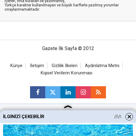
içeren, imla kuralları ile yazılmamış,
Türkçe karakter kullanılmayan ve büyük harflerle yazılmış yorumlar
onaylanmamaktadır.
Gazete İlk Sayfa © 2012
Künye
İletişim
Gizlilik İlkeleri
Aydınlatma Metni
Kişisel Verilerin Korunması
İLGINIZI ÇEKEBILIR
Ankara Haberleri
Keçiören Haberleri