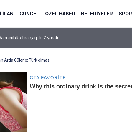
 İLAN
GÜNCEL
ÖZEL HABER
BELEDIYELER
SPOR
a minibüs tıra çarptı: 7 yaralı
n Arda Güler'e: Türk elmas