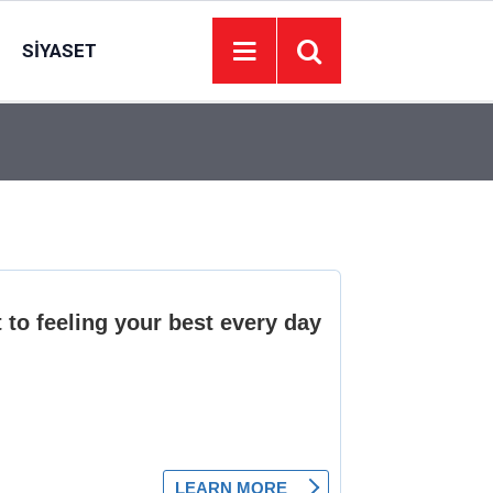
SIYASET
18:21
Kütahya’da orman yangını kısa sürede kontrol alt