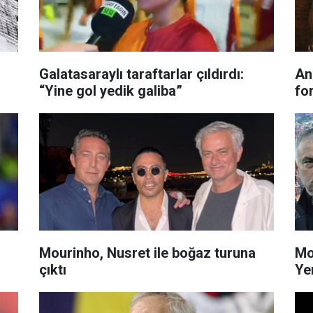
Galatasaraylı taraftarlar çıldırdı:
An
“Yine gol yedik galiba”
for
Mourinho, Nusret ile boğaz turuna
Mo
çıktı
Ye