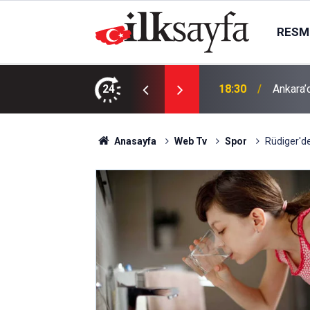
RESMI
e çıktı
24
18:30
Ankara’d
Anasayfa
Web Tv
Spor
Rüdiger'de