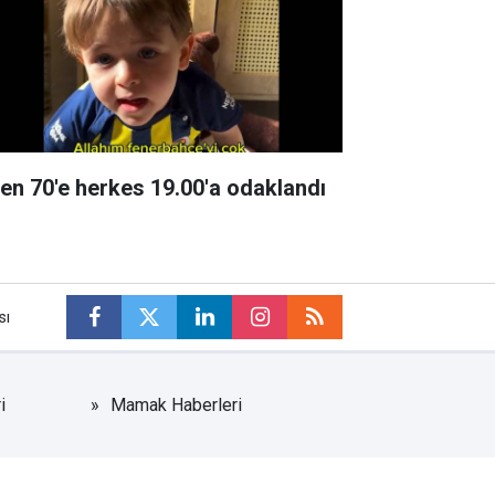
den 70'e herkes 19.00'a odaklandı
sı
i
Mamak Haberleri