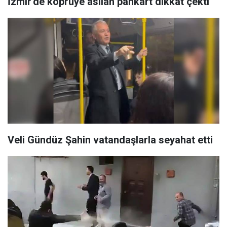
İzmir'de köprüye asılan pankart dikkat çekti
Veli Gündüz Şahin vatandaşlarla seyahat etti