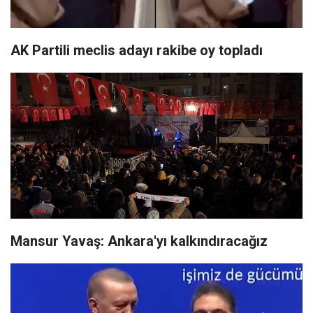
AK Partili meclis adayı rakibe oy topladı
Mansur Yavaş: Ankara'yı kalkındıracağız