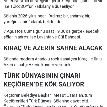
Belediyesi’nin desteğiyle gerçekleştirdiği şöleni bu yıl
ise TÜRKSOY’un katkılarıyla düzenliyor.
Şölenin 2026 yılı sloganı "Adımız bir, andımız bir,
yüreğimiz bir!" olarak belirlendi.
7 Ağustos Cuma günü saat 19.00’da gerçekleşecek
şölenin adresi ise Lavanta ve Gül Bahçesi.
KIRAÇ VE AZERİN SAHNE ALACAK
Şölende modern Anadolu rock sanatçısı Kıraç ile ünlü
Azeri sanatçı Azerin konser verecek.
TÜRK DÜNYASININ ÇINARI
KEÇİÖREN’DE KÖK SALIYOR
Keçiören Belediye Başkanı Mesut Özarslan, tüm
Keçiörenlileri Türk Dünyası Şölenine davet etti.
Özarslan “Türk dünyasının koca çınarı, Keçiören’imizde