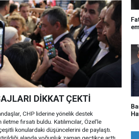
Fa
em
AJLARI DİKKAT ÇEKTİ
Ba
andaşlar, CHP liderine yönelik destek
Ha
iletme fırsatı buldu. Katılımcılar, Özel’le
çeşitli konulardaki düşüncelerini de paylaştı.
irildiği alanda yoğunluk zaman geçtikçe arttı.