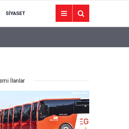
SIYASET
00:01
YEDEK PARÇA SATIN ALINACAKTIR
smi İlanlar