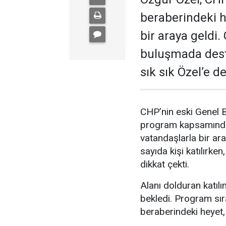
beraberindeki he
bir araya geldi. 
buluşmada dest
sık sık Özel’e d
CHP’nin eski Genel B
program kapsamında
vatandaşlarla bir a
sayıda kişi katılırk
dikkat çekti.
Alanı dolduran katılı
bekledi. Program sı
beraberindeki heyet, 