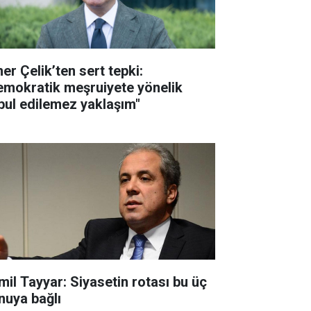
er Çelik’ten sert tepki:
emokratik meşruiyete yönelik
bul edilemez yaklaşım"
mil Tayyar: Siyasetin rotası bu üç
nuya bağlı