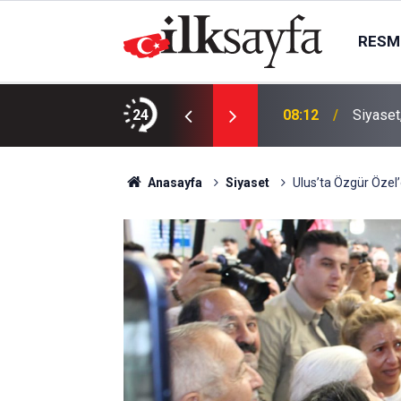
RESMI
arıyor!
24
08:12
Siyaset
Anasayfa
Siyaset
Ulus’ta Özgür Özel’