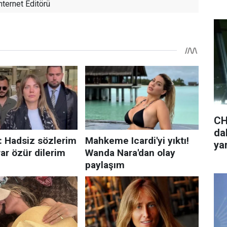
nternet Editörü
CH
da
ya