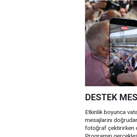
DESTEK MES
Etkinlik boyunca vat
mesajlarını doğrudan 
fotoğraf çektirirken 
Programın gerçekleşt