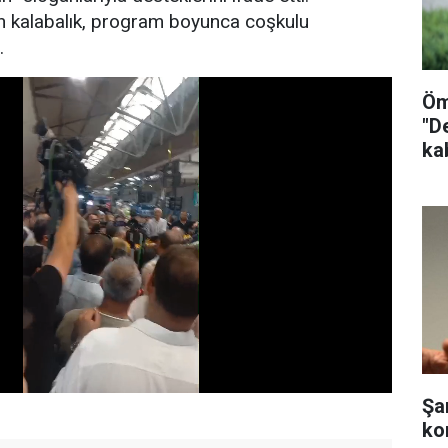
en kalabalık, program boyunca coşkulu
.
Öm
"D
ka
Şa
ko