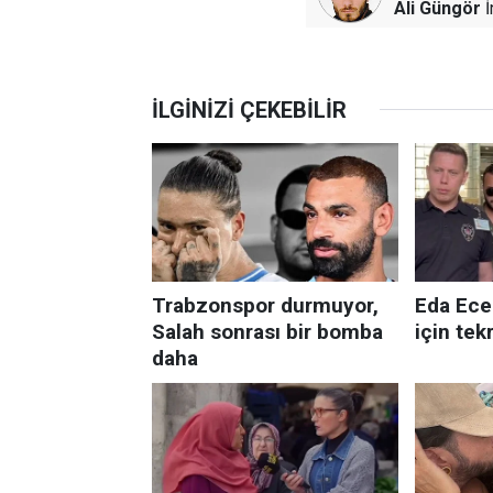
Ali Güngör
İ