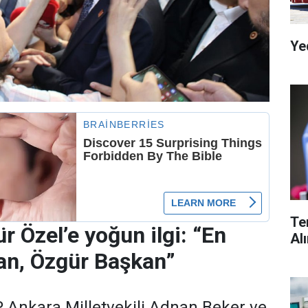
Ye
Te
r Özel’e yoğun ilgi: “En
Al
an, Özgür Başkan”
 Ankara Milletvekili Adnan Beker ve