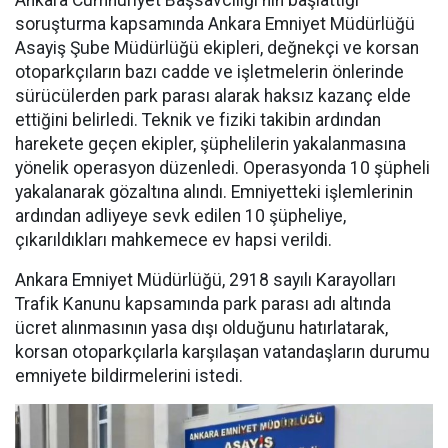
Ankara Cumhuriyet Başsavcılığı'nın başlattığı
soruşturma kapsamında Ankara Emniyet Müdürlüğü
Asayiş Şube Müdürlüğü ekipleri, değnekçi ve korsan
otoparkçıların bazı cadde ve işletmelerin önlerinde
sürücülerden park parası alarak haksız kazanç elde
ettiğini belirledi. Teknik ve fiziki takibin ardından
harekete geçen ekipler, şüphelilerin yakalanmasına
yönelik operasyon düzenledi. Operasyonda 10 şüpheli
yakalanarak gözaltına alındı. Emniyetteki işlemlerinin
ardından adliyeye sevk edilen 10 şüpheliye,
çıkarıldıkları mahkemece ev hapsi verildi.
Ankara Emniyet Müdürlüğü, 2918 sayılı Karayolları
Trafik Kanunu kapsamında park parası adı altında
ücret alınmasının yasa dışı olduğunu hatırlatarak,
korsan otoparkçılarla karşılaşan vatandaşların durumu
emniyete bildirmelerini istedi.