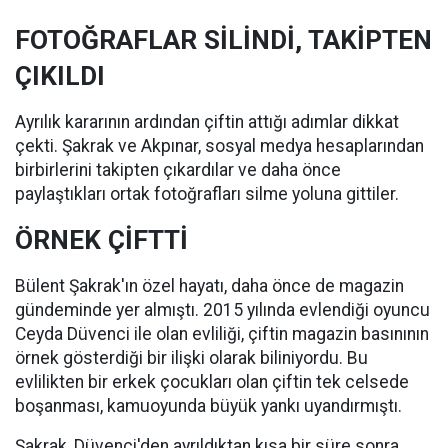
FOTOĞRAFLAR SİLİNDİ, TAKİPTEN
ÇIKILDI
Ayrılık kararının ardından çiftin attığı adımlar dikkat
çekti. Şakrak ve Akpınar, sosyal medya hesaplarından
birbirlerini takipten çıkardılar ve daha önce
paylaştıkları ortak fotoğrafları silme yoluna gittiler.
ÖRNEK ÇİFTTİ
Bülent Şakrak'ın özel hayatı, daha önce de magazin
gündeminde yer almıştı. 2015 yılında evlendiği oyuncu
Ceyda Düvenci ile olan evliliği, çiftin magazin basınının
örnek gösterdiği bir ilişki olarak biliniyordu. Bu
evlilikten bir erkek çocukları olan çiftin tek celsede
boşanması, kamuoyunda büyük yankı uyandırmıştı.
Şakrak, Düvenci'den ayrıldıktan kısa bir süre sonra