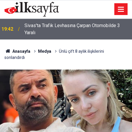
On Numara çekiliş sonuçları açıklandı mı? 7
19:37
Ağustos Cuma On Numara çekiliş sonuçları
açıklandı mı?
Anasayfa
Medya
Ünlü çift 8 aylık ilişkilerini
sonlandırdı