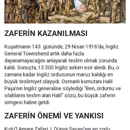
ZAFERİN KAZANILMASI
Kuşatmanın 143. gününde, 29 Nisan 1916'da, İngiliz
General Townshend artık daha fazla
dayanamayacağını anlayarak teslim olmak zorunda
kaldı. Sonuçta, 13.300 İngiliz askeri esir alındı. Bu, o
zamana kadar İngiliz ordusunun maruz kaldığı en
büyük teslimiyet olayıydı. Osmanlı komutanı Halil
Paşa'nın İngiliz generaline söylediği "Ben, ordumu ve
silahlarını teslim alan Halil" sözü, bu büyük zaferin
simgesi haline geldi.
ZAFERİN ÖNEMİ VE YANKISI
Kutü'l Amare Zaferi, I. Dünya Savaşı'nın en zorlu