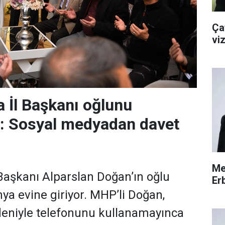
Çat
viz
 İl Başkanı oğlunu
r: Sosyal medyadan davet
Me
aşkanı Alparslan Doğan’ın oğlu
Erb
a evine giriyor. MHP’li Doğan,
deniyle telefonunu kullanamayınca