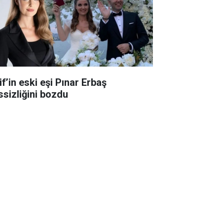
f’in eski eşi Pınar Erbaş
ssizliğini bozdu