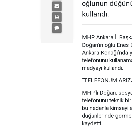
oğlunun düğünü
kullandı.
MHP Ankara İl Başka
Doğan’ın oğlu Enes
Ankara Konağı’nda ya
telefonunu kullanam
medyayı kullandı.
“TELEFONUM ARIZ
MHP’li Doğan, sosya
telefonunu teknik bir
bu nedenle kimseyi a
düğünlerinde görmek
kaydetti.