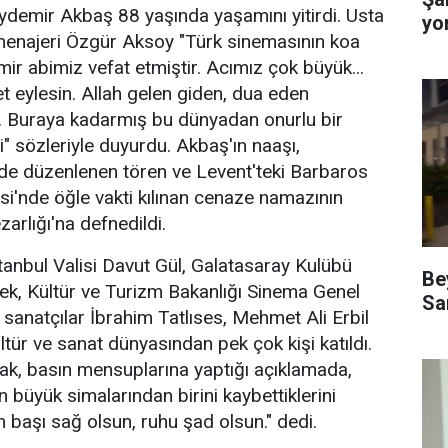
Aydemir Akbaş 88 yaşında yaşamını yitirdi. Usta
yo
menajeri Özgür Aksoy "Türk sinemasının koa
ir abimiz vefat etmiştir. Acımız çok büyük...
t eylesin. Allah gelen giden, dua eden
n. Buraya kadarmış bu dünyadan onurlu bir
 sözleriyle duyurdu. Akbaş'ın naaşı,
nde düzenlenen tören ve Levent'teki Barbaros
i'nde öğle vakti kılınan cenaze namazının
arlığı'na defnedildi.
anbul Valisi Davut Gül, Galatasaray Kulübü
Be
k, Kültür ve Turizm Bakanlığı Sinema Genel
Sa
sanatçılar İbrahim Tatlıses, Mehmet Ali Erbil
ltür ve sanat dünyasından pek çok kişi katıldı.
ak, basın mensuplarına yaptığı açıklamada,
 büyük simalarından birini kaybettiklerini
n başı sağ olsun, ruhu şad olsun." dedi.