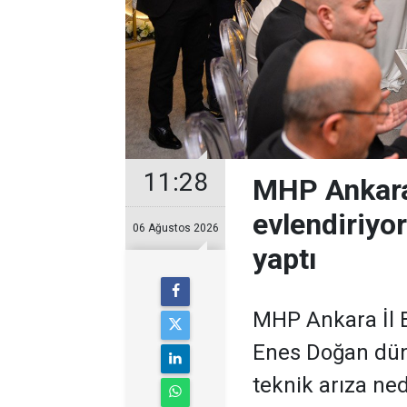
11:28
MHP Ankara
evlendiriyo
06 Ağustos 2026
yaptı
MHP Ankara İl B
Enes Doğan düny
teknik arıza ne