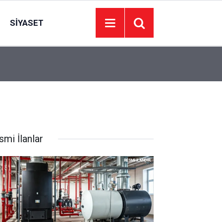
SIYASET
15:00
Ayaş Yaz Şenliğini sona erdi
smi İlanlar