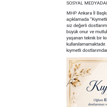
SOSYAL MEDYADAN
MHP Ankara İl Başka
açıklamada “Kıymetl
siz değerli dostlarım
büyük onur ve mutl
yaşanan teknik bir kı
kullanılamamaktadır
kıymetli dostlarımdan