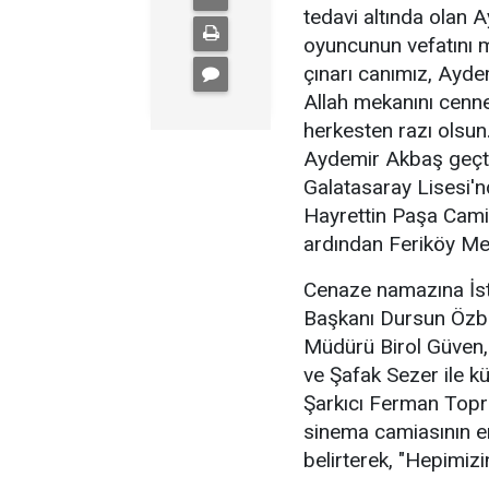
tedavi altında olan 
oyuncunun vefatını 
çınarı canımız, Aydem
Allah mekanını cenne
herkesten razı olsu
Aydemir Akbaş geçti"
Galatasaray Lisesi'
Hayrettin Paşa Camis
ardından Feriköy Mez
Cenaze namazına İst
Başkanı Dursun Özbe
Müdürü Birol Güven, 
ve Şafak Sezer ile kü
Şarkıcı Ferman Topr
sinema camiasının en
belirterek, "Hepimizi