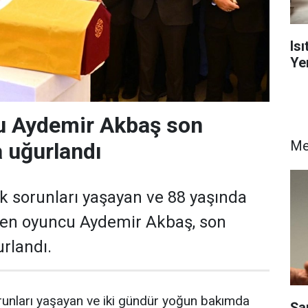
Is
Yen
u Aydemir Akbaş son
Me
 uğurlandı
ık sorunları yaşayan ve 88 yaşında
den oyuncu Aydemir Akbaş, son
rlandı.
orunları yaşayan ve iki gündür yoğun bakımda
Şa