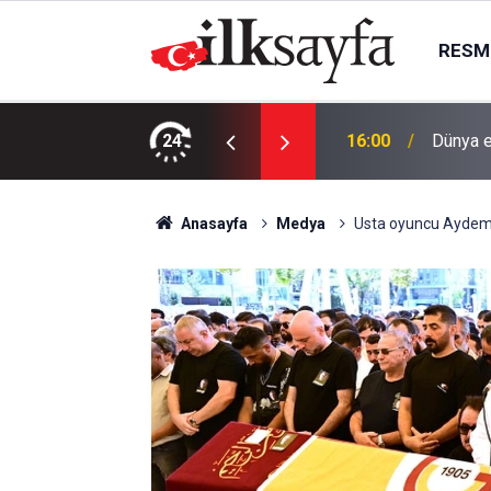
RESMI
rör Propagandası Yapan Şüpheli Yakalandı
24
16:00
Dünya e
Anasayfa
Medya
Usta oyuncu Aydemi