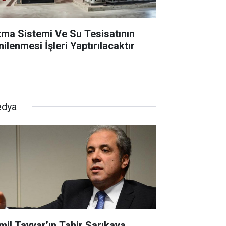
ıtma Sistemi Ve Su Tesisatının
ilenmesi İşleri Yaptırılacaktır
dya
mil Tayyar’ın Tahir Sarıkaya