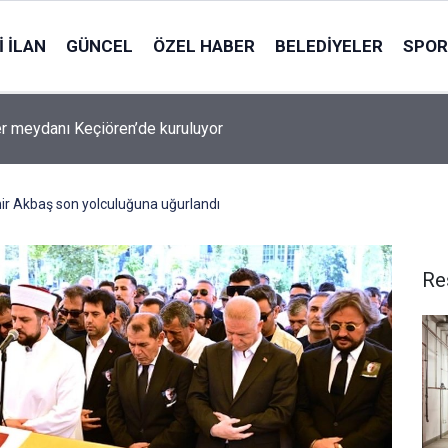
 İLAN
GÜNCEL
ÖZEL HABER
BELEDIYELER
SPOR
r meydanı Keçiören’de kuruluyor
r Akbaş son yolculuğuna uğurlandı
Re