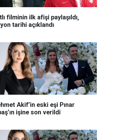
lı filminin ilk afişi paylaşıldı,
yon tarihi açıklandı
hmet Akif’in eski eşi Pınar
aş’ın işine son verildi