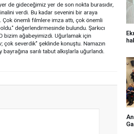
yer de gideceğimiz yer de son nokta burasıdır,
inalini verdi. Bu kadar sevenini bir araya
. Çok önemli filmlere imza attı, çok önemli
oldu." değerlendirmesinde bulundu. Şarkıcı
Ek
O bizim ağabeyimizdi. Uğurlamak için
ha
v; çok severdik" şeklinde konuştu. Namazın
bayrağına sarılı tabut alkışlarla uğurlandı.
An
Ga