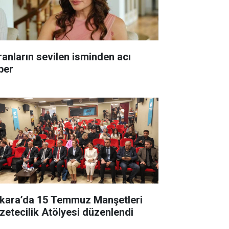
ranların sevilen isminden acı
ber
kara’da 15 Temmuz Manşetleri
zetecilik Atölyesi düzenlendi