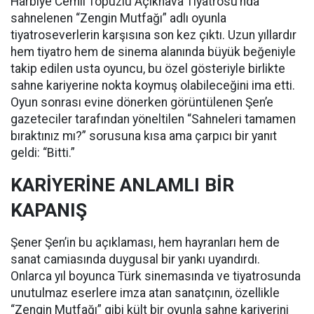
Harbiye Cemil Topuzlu Açıkhava Tiyatrosu’nda
sahnelenen “Zengin Mutfağı” adlı oyunla
tiyatroseverlerin karşısına son kez çıktı. Uzun yıllardır
hem tiyatro hem de sinema alanında büyük beğeniyle
takip edilen usta oyuncu, bu özel gösteriyle birlikte
sahne kariyerine nokta koymuş olabileceğini ima etti.
Oyun sonrası evine dönerken görüntülenen Şen’e
gazeteciler tarafından yöneltilen “Sahneleri tamamen
bıraktınız mı?” sorusuna kısa ama çarpıcı bir yanıt
geldi: “Bitti.”
KARİYERİNE ANLAMLI BİR
KAPANIŞ
Şener Şen’in bu açıklaması, hem hayranları hem de
sanat camiasında duygusal bir yankı uyandırdı.
Onlarca yıl boyunca Türk sinemasında ve tiyatrosunda
unutulmaz eserlere imza atan sanatçının, özellikle
“Zengin Mutfağı” gibi kült bir oyunla sahne kariyerini