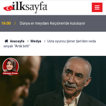
16:00
Dünya er meydanı Keçiören’de kuruluyor
Anasayfa
Medya
Usta oyuncu Şener Şen’den veda
sinyali: “Artık bitti”