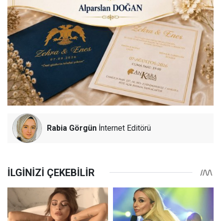
Rabia Görgün
İnternet Editörü