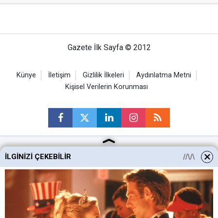
Gazete İlk Sayfa © 2012
Künye
İletişim
Gizlilik İlkeleri
Aydınlatma Metni
Kişisel Verilerin Korunması
İLGINIZI ÇEKEBILIR
Ankara Haberleri
Keçiören Haberleri
Altındağ Haberleri
Sincan Haberleri