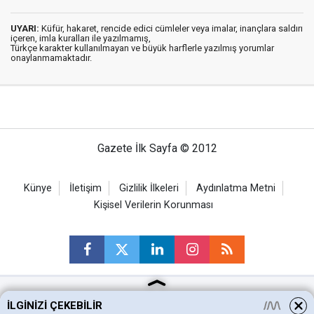
UYARI:
Küfür, hakaret, rencide edici cümleler veya imalar, inançlara saldırı
içeren, imla kuralları ile yazılmamış,
Türkçe karakter kullanılmayan ve büyük harflerle yazılmış yorumlar
onaylanmamaktadır.
Gazete İlk Sayfa © 2012
Künye
İletişim
Gizlilik İlkeleri
Aydınlatma Metni
Kişisel Verilerin Korunması
İLGINIZI ÇEKEBILIR
Ankara Haberleri