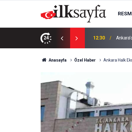
RESMI
 bakış: Belediye gezi programı başlattı
24
12:13
Otobüs 
Anasayfa
Özel Haber
Ankara Halk Ekm