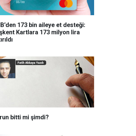
B’den 173 bin aileye et desteği:
şkent Kartlara 173 milyon lira
ırıldı
run bitti mi şimdi?