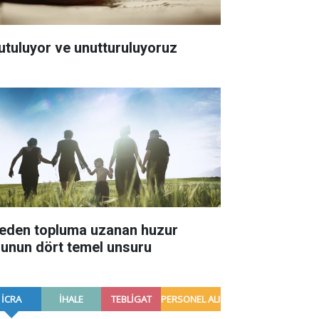
utuluyor ve unutturuluyoruz
leden topluma uzanan huzur
lunun dört temel unsuru