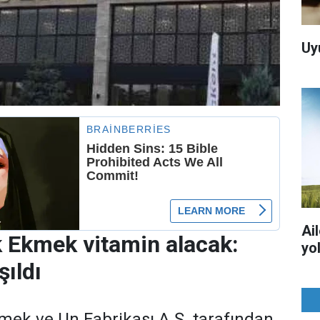
Uy
Ai
 Ekmek vitamin alacak:
yo
şıldı
ek ve Un Fabrikası A.Ş. tarafından