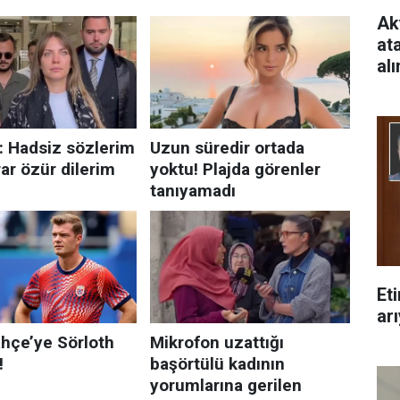
Ak
at
al
Et
arı