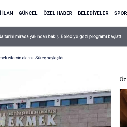
 İLAN
GÜNCEL
ÖZEL HABER
BELEDIYELER
SPOR
kamyonete arkadan çarptı: 1 can kaybı, 15 yaralı
ek vitamin alacak: Süreç paylaşıldı
Öz