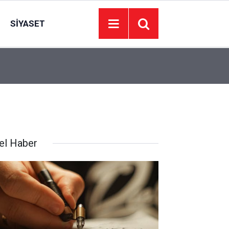
SIYASET
11:49
Uyutuluyor ve unutturuluyoruz
el Haber