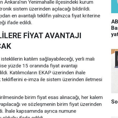
erin Ankara’nın Yenimahalle ilçesindeki kurum
ronik sistem üzerinden açılacağı bildirildi.
an en avantajlı teklifin yalnızca fiyat kriterine
AB
ği ifade edildi.
Ba
LİLERE FİYAT AVANTAJI
yat
CAK
 isteklilerin katılım sağlayabileceği, yerli malı
 ise yüzde 15 oranında fiyat avantajı
ldi. Katılımcıların EKAP üzerinden ihale
tekliflerini e-imza ile sistem üzerinden iletmesi
irilmesinde birim fiyat esas alınacağı, her kalem
So
yapılacağı ve sözleşmenin birim fiyat üzerinden
ldi. İhale kapsamında ayrıca numune
 olduğu ifade edildi.