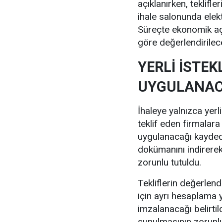
açıklanırken, teklifl
ihale salonunda elekt
Süreçte ekonomik açıd
göre değerlendirilece
YERLİ İSTEK
UYGULANA
İhaleye yalnızca yerli
teklif eden firmalara
uygulanacağı kaydedi
dokümanını indirerek 
zorunlu tutuldu.
Tekliflerin değerlend
için ayrı hesaplama 
imzalanacağı belirti
sunulmasının zorunlu