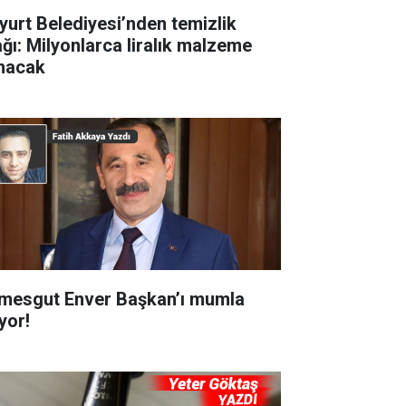
yurt Belediyesi’nden temizlik
ağı: Milyonlarca liralık malzeme
ınacak
imesgut Enver Başkan’ı mumla
yor!