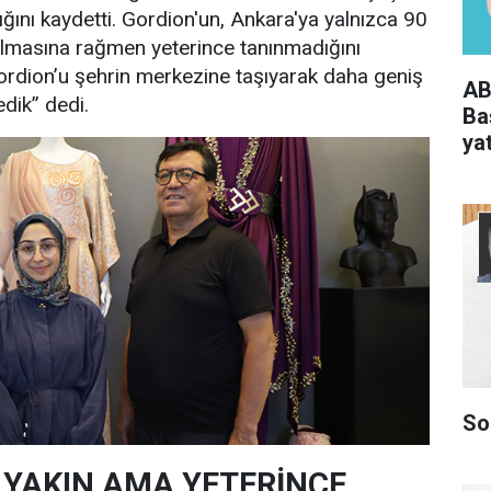
ldığını kaydetti. Gordion'un, Ankara'ya yalnızca 90
olmasına rağmen yeterince tanınmadığını
ordion’u şehrin merkezine taşıyarak daha geniş
AB
edik” dedi.
Ba
yat
So
 YAKIN AMA YETERİNCE