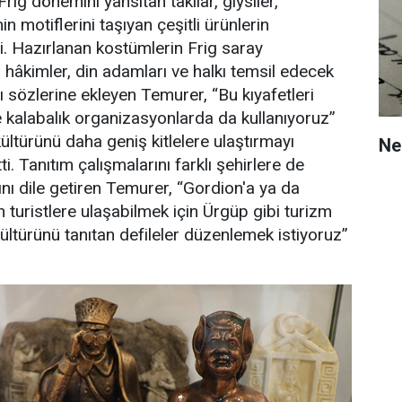
ig dönemini yansıtan takılar, giysiler,
 motiflerini taşıyan çeşitli ürünlerin
di. Hazırlanan kostümlerin Frig saray
 hâkimler, din adamları ve halkı temsil edecek
ı sözlerine ekleyen Temurer, “Bu kıyafetleri
e kalabalık organizasyonlarda da kullanıyoruz”
ültürünü daha geniş kitlelere ulaştırmayı
Ne 
tti. Tanıtım çalışmalarını farklı şehirlere de
ını dile getiren Temurer, “Gordion'a ya da
turistlere ulaşabilmek için Ürgüp gibi turizm
ültürünü tanıtan defileler düzenlemek istiyoruz”