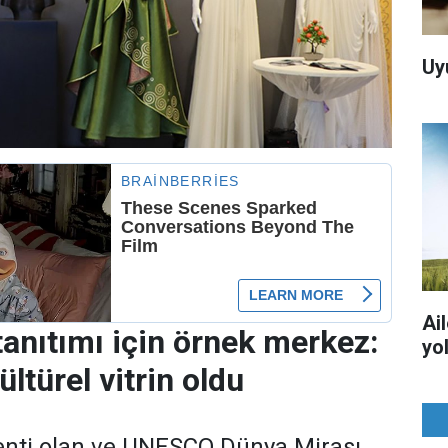
Uy
Ai
tanıtımı için örnek merkez:
yo
ltürel vitrin oldu
enti olan ve UNESCO Dünya Mirası