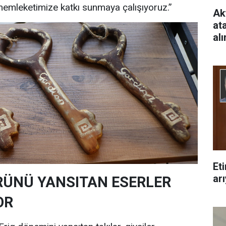
memleketimize katkı sunmaya çalışıyoruz.”
Ak
at
al
Et
arı
RÜNÜ YANSITAN ESERLER
OR