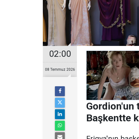
02:00
08 Temmuz 2026
Gordion'un 
Başkentte kü
Frigya'nın başk