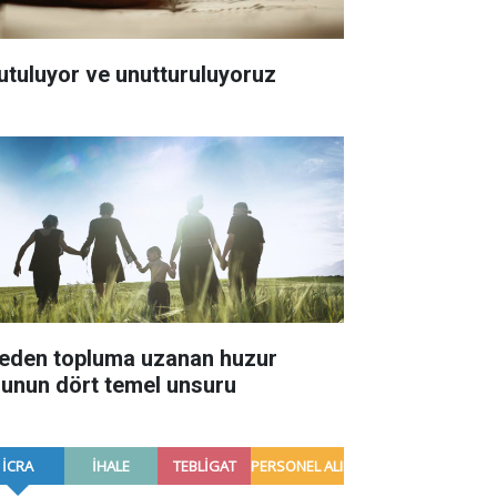
utuluyor ve unutturuluyoruz
leden topluma uzanan huzur
lunun dört temel unsuru