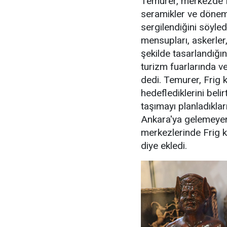
Temurer, merkezde Fr
seramikler ve dönemin
sergilendiğini söyle
mensupları, askerler,
şekilde tasarlandığın
turizm fuarlarında v
dedi. Temurer, Frig k
hedeflediklerini belir
taşımayı planladıklar
Ankara'ya gelemeyen 
merkezlerinde Frig k
diye ekledi.