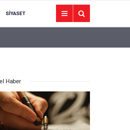
SIYASET
11:10
Aileden topluma uzanan huzur yolunun dört tem
el Haber