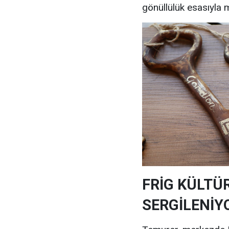
gönüllülük esasıyla 
FRİG KÜLTÜ
SERGİLENİY