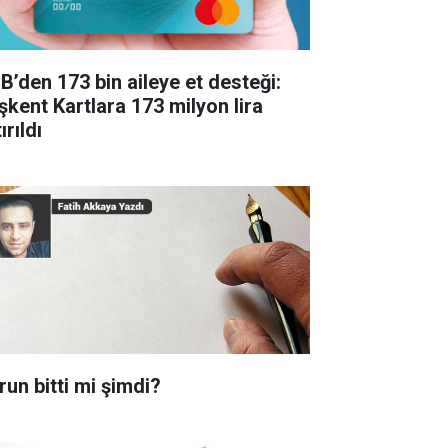
B’den 173 bin aileye et desteği:
şkent Kartlara 173 milyon lira
ırıldı
run bitti mi şimdi?