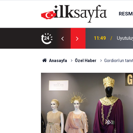
RESMI
ASKİ’de
24
11:30
yapılabi
Anasayfa
Özel Haber
Gordion'un tanıt