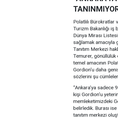
TANINMIYOR
Polatlılı Bürokratlar
Turizm Bakanlığı iş 
Dünya Mirası Listesi
sağlamak amacıyla g
Tanıtım Merkezi ha
Temurer, gönüllülük e
temel amacının Polatl
Gordion'u daha geniş
sözlerini şu cümlele
“Ankara’ya sadece 9
kişi Gordion'u yeteri
memleketimizdeki Gor
belirledik. Burası i
tanıtım merkezi olu