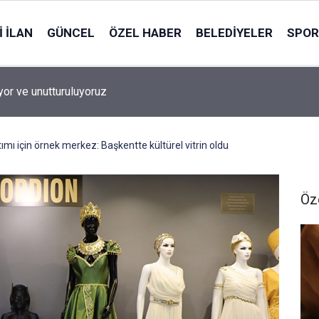
 İLAN
GÜNCEL
ÖZEL HABER
BELEDIYELER
SPOR
n Ankaralılara hafta sonu mesaisi: Su işlemleri cumartesi de
liyor
ımı için örnek merkez: Başkentte kültürel vitrin oldu
Öz