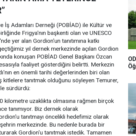
”
 ve İş Adamları Derneği (POBİAD) ile Kültür ve
birliğinde Frigya'nın başkenti olan ve UNESCO
'nde yer alan Gordion'un tanıtımına katkı
eçtiğimiz yıl dernek merkezinde açılan Gordion
kkında konuşan POBİAD Genel Başkanı Özcan
OD
sasıyla faaliyet gösterdiğini belirtti. Merkezin
Öğ
ı'nın en önemli tarihi değerlerinden biri olan
 kitlelere tanıtmak olduğunu söyleyen Temurer,
rle sürdürdü:
0 kilometre uzaklıkta olmasına rağmen birçok
nce tanımıyor. Biz dernek olarak
dion'u tanıtmayı öncelikli hedefimiz olarak
se şehrin merkezinde. Bu nedenle burada bir
şturarak Gordion'u tanıtmak istedik. Tamamen