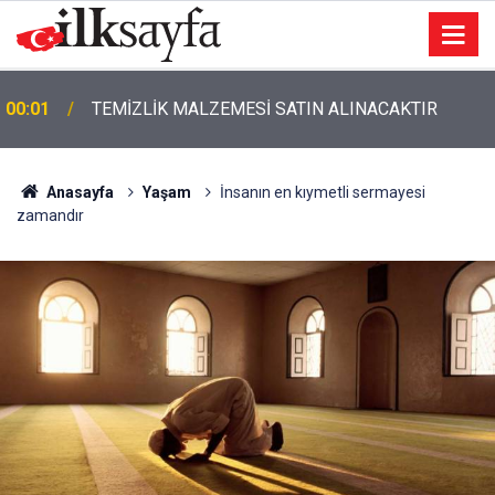
00:01
TEMİZLİK MALZEMESİ SATIN ALINACAKTIR
Anasayfa
Yaşam
İnsanın en kıymetli sermayesi
zamandır