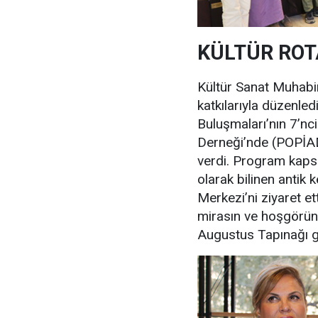
KÜLTÜR ROT
Kültür Sanat Muhabir
katkılarıyla düzenle
Buluşmaları’nın 7’ncis
Derneği’nde (POPİAD
verdi. Program kaps
olarak bilinen antik 
Merkezi’ni ziyaret et
mirasın ve hoşgörünü
Augustus Tapınağı ge