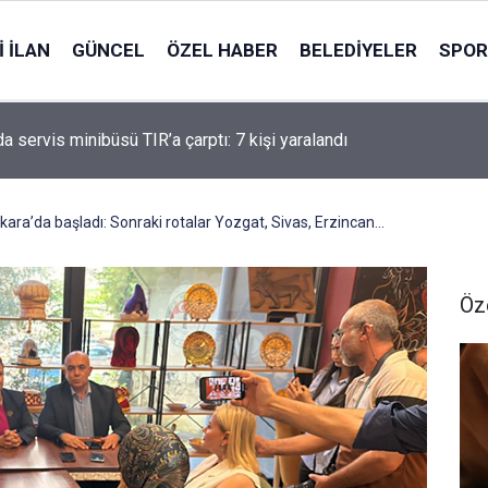
 İLAN
GÜNCEL
ÖZEL HABER
BELEDIYELER
SPOR
a servis minibüsü TIR’a çarptı: 7 kişi yaralandı
nkara’da başladı: Sonraki rotalar Yozgat, Sivas, Erzincan…
Öz