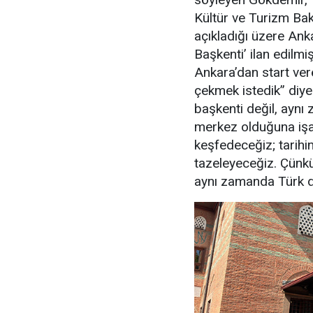
Kültür ve Turizm Ba
açıkladığı üzere Ank
Başkenti’ ilan edilm
Ankara’dan start vere
çekmek istedik” diye
başkenti değil, aynı
merkez olduğuna işa
keşfedeceğiz; tarihin
tazeleyeceğiz. Çünkü
aynı zamanda Türk dü