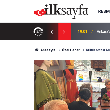
RESMI
ak mı? Salah neden yok?
24
19:01
Ankara’d
Anasayfa
Özel Haber
Kültür rotası A