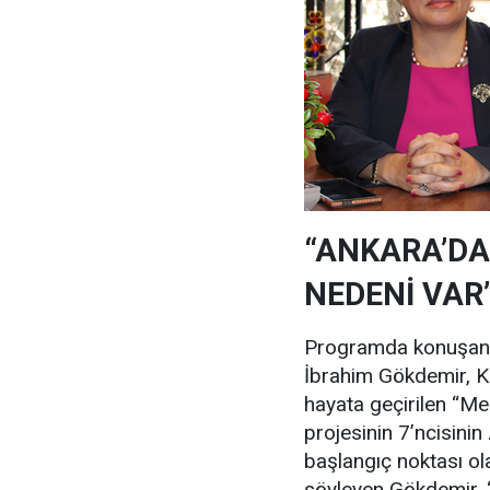
“ANKARA’DA
NEDENİ VAR
Programda konuşan K
İbrahim Gökdemir, Kü
hayata geçirilen “Me
projesinin 7’ncisinin
başlangıç noktası ola
söyleyen Gökdemir, 