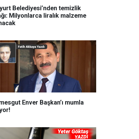
yurt Belediyesi’nden temizlik
ağı: Milyonlarca liralık malzeme
ınacak
imesgut Enver Başkan’ı mumla
yor!