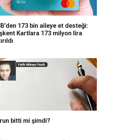
B’den 173 bin aileye et desteği:
şkent Kartlara 173 milyon lira
ırıldı
run bitti mi şimdi?