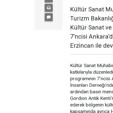
Kültür Sanat Mu
Turizm Bakanlığ
Kültür Sanat ve
7’ncisi Ankara’d
Erzincan ile d
Kültür Sanat Muhabir
katkılarıyla düzenle
programının 7’ncisi A
İnsanları Derneği’nd
ardından basın mensu
Gordion Antik Kenti’
ederek bölgenin kült
kapsamında ayrıca H