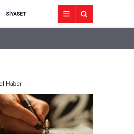
SIYASET
18:41
Sivas’ta Kangal köpekleri sahneye çıktı
el Haber