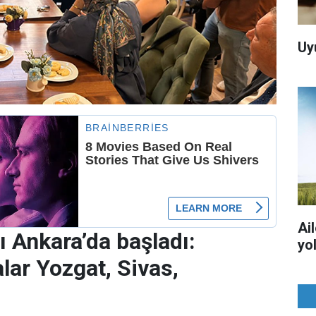
Uy
Ai
ı Ankara’da başladı:
yo
lar Yozgat, Sivas,