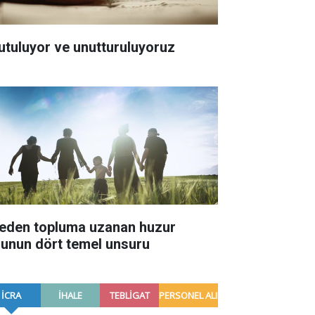
utuluyor ve unutturuluyoruz
leden topluma uzanan huzur
lunun dört temel unsuru