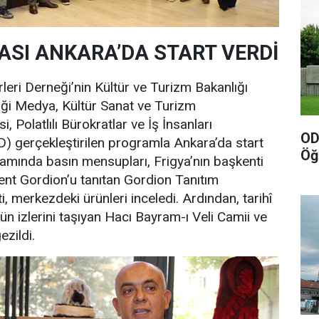
ASI ANKARA’DA START VERDİ
leri Derneği’nin Kültür ve Turizm Bakanlığı
diği Medya, Kültür Sanat ve Turizm
i, Polatlılı Bürokratlar ve İş İnsanları
OD
) gerçekleştirilen programla Ankara’da start
Öğ
amında basın mensupları, Frigya’nın başkenti
kent Gordion’u tanıtan Gordion Tanıtım
ti, merkezdeki ürünleri inceledi. Ardından, tarihî
n izlerini taşıyan Hacı Bayram-ı Veli Camii ve
zildi.