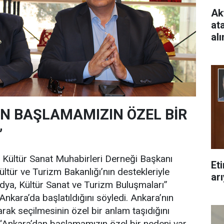
Ak
at
al
N BAŞLAMAMIZIN ÖZEL BİR
”
ültür Sanat Muhabirleri Derneği Başkanı
Et
ltür ve Turizm Bakanlığı’nın destekleriyle
arı
dya, Kültür Sanat ve Turizm Buluşmaları”
 Ankara’da başlatıldığını söyledi. Ankara’nın
rak seçilmesinin özel bir anlam taşıdığını
“Ankara’dan başlamamızın özel bir nedeni var.