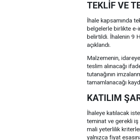
TEKLİF VE T
İhale kapsamında tekl
belgelerle birlikte e
belirtildi. İhalenin 
açıklandı.
Malzemenin, idareye 
teslim alınacağı ifad
tutanağının imzalan
tamamlanacağı kayde
KATILIM ŞA
İhaleye katılacak iste
teminat ve gerekli iş
mali yeterlilik kriter
yalnızca fiyat esasın