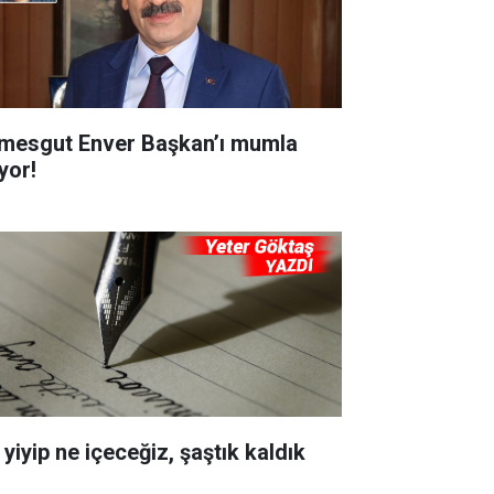
imesgut Enver Başkan’ı mumla
yor!
yiyip ne içeceğiz, şaştık kaldık