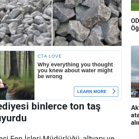
OD
Öğ
iyesi binlerce ton taş
Ak
at
uyurdu
al
i Fen İşleri Müdürlüğü, altyapı ve