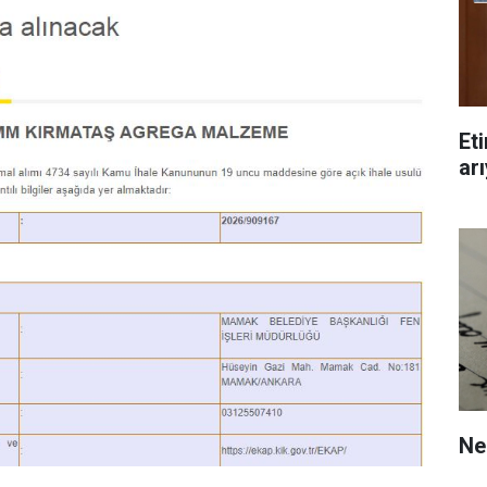
Et
arı
Ne 