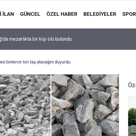
 İLAN
GÜNCEL
ÖZEL HABER
BELEDIYELER
SPOR
ğ’da mezarlıkta bir kişi ölü bulundu
i binlerce ton taş alacağını duyurdu
Öz