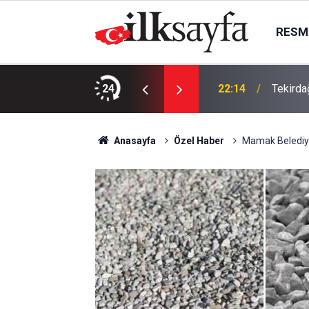
RESMI
da, Juventus Inter ne zaman, saat kaçta
24
22:14
Tekirda
Anasayfa
Özel Haber
Mamak Belediyes