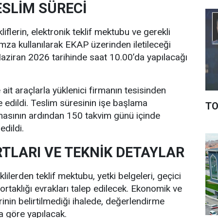
ESLİM SÜRECİ
iflerin, elektronik teklif mektubu ve gerekli
-imza kullanılarak EKAP üzerinden iletileceği
9 Haziran 2026 tarihinde saat 10.00’da yapılacağı
ait araçlarla yüklenici firmanın tesisinden
e edildi. Teslim süresinin işe başlama
TO
masının ardından 150 takvim günü içinde
dildi.
RTLARI VE TEKNİK DETAYLAR
klilerden teklif mektubu, yetki belgeleri, geçici
 ortaklığı evrakları talep edilecek. Ekonomik ve
lerinin belirtilmediği ihalede, değerlendirme
a göre yapılacak.