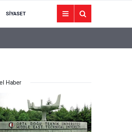
SIYASET
22:09
İzmir’de 44 kişi hayatını kaybetti… 7 Ağustos 20
el Haber