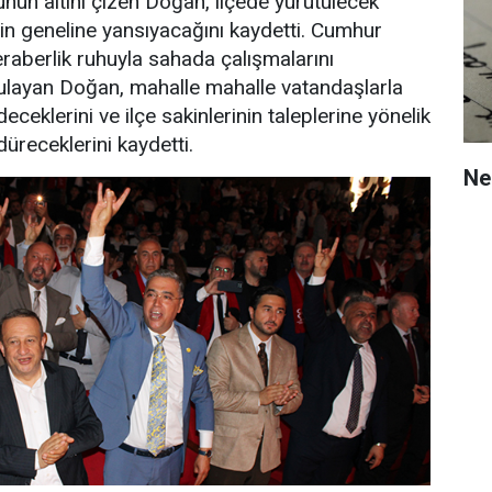
unun altını çizen Doğan, ilçede yürütülecek
in geneline yansıyacağını kaydetti. Cumhur
 beraberlik ruhuyla sahada çalışmalarını
gulayan Doğan, mahalle mahalle vatandaşlarla
eklerini ve ilçe sakinlerinin taleplerine yönelik
receklerini kaydetti.
Ne 