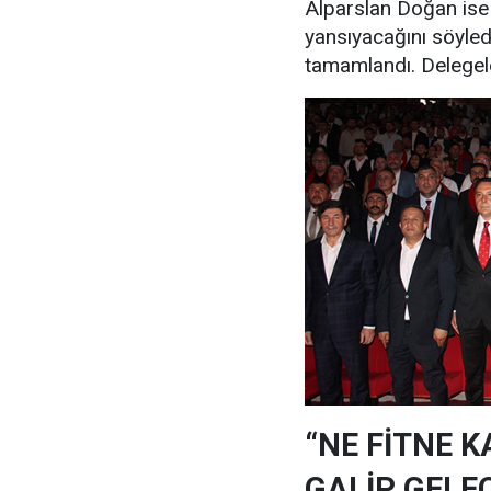
Alparslan Doğan ise 
yansıyacağını söyled
tamamlandı. Delegele
“NE FİTNE 
GALİP GELE