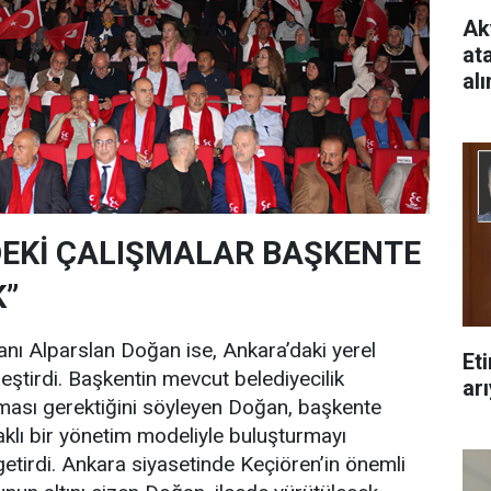
Ak
at
al
DEKİ ÇALIŞMALAR BAŞKENTE
”
nı Alparslan Doğan ise, Ankara’daki yerel
Et
eştirdi. Başkentin mevcut belediyecilik
arı
lması gerektiğini söyleyen Doğan, başkente
klı bir yönetim modeliyle buluşturmayı
 getirdi. Ankara siyasetinde Keçiören’in önemli