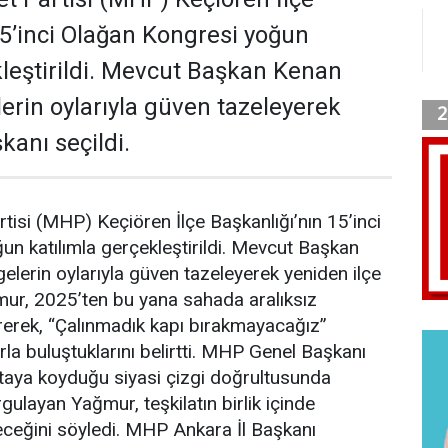
15’inci Olağan Kongresi yoğun
kleştirildi. Mevcut Başkan Kenan
erin oylarıyla güven tazeleyerek
kanı seçildi.
rtisi (MHP) Keçiören İlçe Başkanlığı’nın 15’inci
n katılımla gerçekleştirildi. Mevcut Başkan
lerin oylarıyla güven tazeleyerek yeniden ilçe
mur, 2025’ten bu yana sahada aralıksız
etirerek, “Çalınmadık kapı bırakmayacağız”
rla buluştuklarını belirtti. MHP Genel Başkanı
rtaya koyduğu siyasi çizgi doğrultusunda
rgulayan Yağmur, teşkilatın birlik içinde
eceğini söyledi. MHP Ankara İl Başkanı