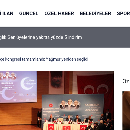
 İLAN
GÜNCEL
ÖZEL HABER
BELEDIYELER
SPOR
tili Çömez hakkında soruşturma başlatıldı
lçe kongresi tamamlandı: Yağmur yeniden seçildi
Öz