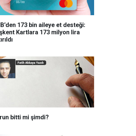
B’den 173 bin aileye et desteği:
şkent Kartlara 173 milyon lira
ırıldı
run bitti mi şimdi?