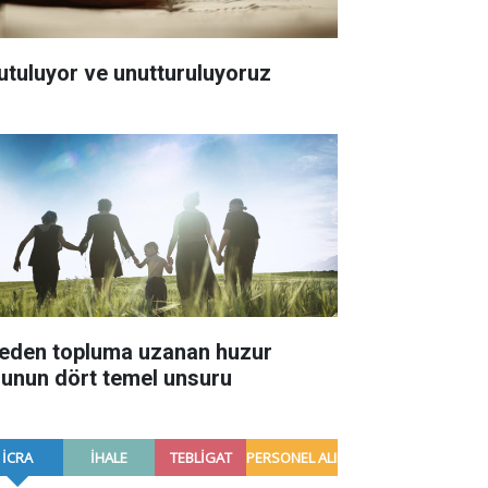
utuluyor ve unutturuluyoruz
leden topluma uzanan huzur
lunun dört temel unsuru