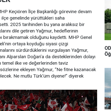
HP Keçiören İlçe Başkanlığı görevine devam
lçe genelinde yürüttükleri saha
etti. 2025 tarihinden bu yana aralıksız bir
arını dile getiren Yağmur, hedeflerinin
apı bırakmamak olduğunu kaydetti. MHP Genel
li’nin ortaya koyduğu siyasi çizgi
OD
alarını sürdürdüklerini vurgulayan Yağmur,
Öğ
nı Alparslan Doğan’a da desteklerinden dolayı
in temel ilke ve değerlerinden taviz
 sözlerine ekleyen Yağmur, “Ne fitne kazanacak
elecek. Ne mutlu Türk'üm diyene!” diyerek