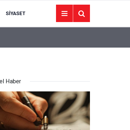
SIYASET
00:41
Otoyolda feci kaza: 3 ölü 1 yaralı
el Haber