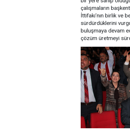
bir yere sahip olduğ
çalışmaların başkent
İttifakı’nın birlik ve
sürdürdüklerini vur
buluşmaya devam edec
çözüm üretmeyi sürdü