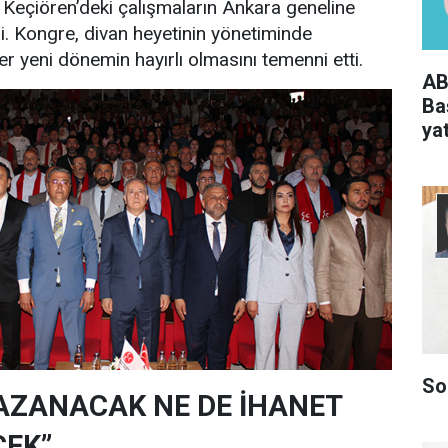
Keçiören’deki çalışmaların Ankara geneline
i. Kongre, divan heyetinin yönetiminde
r yeni dönemin hayırlı olmasını temenni etti.
AB
Ba
yat
So
KAZANACAK NE DE İHANET
CEK”