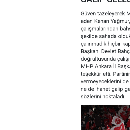
Güven tazeleyerek M
eden Kenan Yağmur, i
çalışmalarından bahs
şekilde sahada oldukl
çalınmadık hiçbir k
Başkanı Devlet Bahçe
doğrultusunda çalışm
MHP Ankara İl Başka
teşekkür etti. Partin
vermeyeceklerini de
ne de ihanet galip g
sözlerini noktaladı.