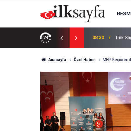
RESMI
a yüzde 5 indirim
24
00:44
İYİ Par
Anasayfa
Özel Haber
MHP Keçiören i