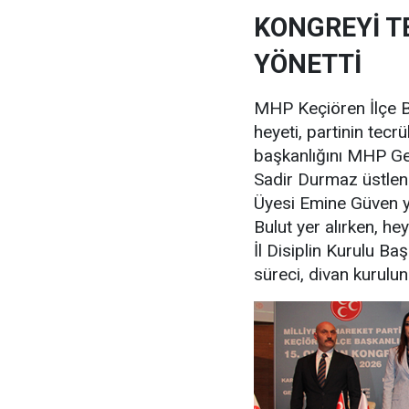
KONGREYİ T
YÖNETTİ
MHP Keçiören İlçe Ba
heyeti, partinin tecr
başkanlığını MHP Gen
Sadir Durmaz üstleni
Üyesi Emine Güven y
Bulut yer alırken, he
İl Disiplin Kurulu Ba
süreci, divan kurulun