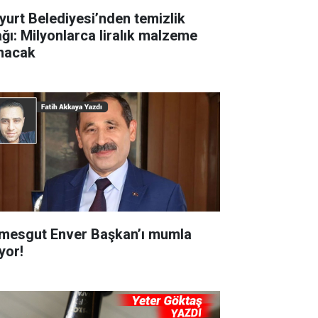
yurt Belediyesi’nden temizlik
ağı: Milyonlarca liralık malzeme
ınacak
imesgut Enver Başkan’ı mumla
yor!