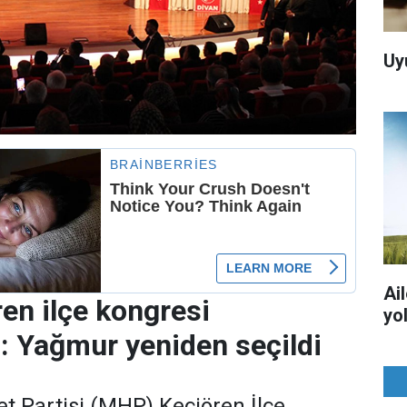
Uy
Ai
n ilçe kongresi
yo
 Yağmur yeniden seçildi
et Partisi (MHP) Keçiören İlçe