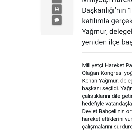
Başkanlığı’nın 
katılımla gerçe
Yağmur, delegel
yeniden ilçe baş
Milliyetçi Hareket Pa
Olağan Kongresi yoğu
Kenan Yağmur, delege
başkanı seçildi. Yağ
çalıştıklarını dile g
hedefiyle vatandaşla
Devlet Bahçeli’nin o
hareket ettiklerini vu
çalışmalarını sürdür