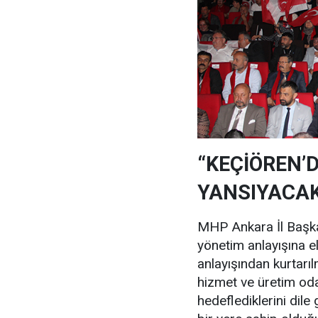
“KEÇİÖREN’
YANSIYACAK
MHP Ankara İl Başka
yönetim anlayışına el
anlayışından kurtarı
hizmet ve üretim oda
hedeflediklerini dile