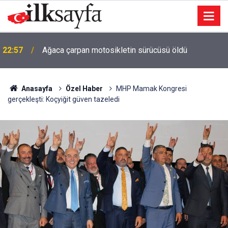
22:57
Ağaca çarpan motosikletin sürücüsü öldü
Anasayfa
Özel Haber
MHP Mamak Kongresi
gerçekleşti: Koçyiğit güven tazeledi