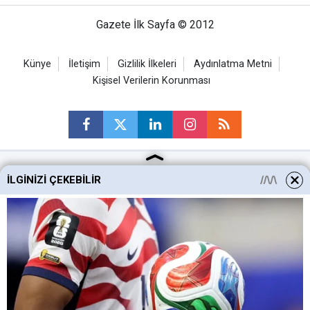
Gazete İlk Sayfa © 2012
Künye
İletişim
Gizlilik İlkeleri
Aydınlatma Metni
Kişisel Verilerin Korunması
İLGINIZI ÇEKEBILIR
Ankara Haberleri
Keçiören Haberleri
Altındağ Haberleri
Sincan Haberleri
Mamak Haberleri