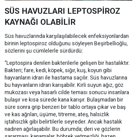
SÜS HAVUZLARI LEPTOSPİROZ
KAYNAĞI OLABİLİR
Süs havuzlarında karşılaşılabilecek enfeksiyonlardan
birinin leptospiroz olduğunu söyleyen Beşirbellioğlu,
sözlerini şu cümlelerle sürdürdü:
“Leptospira denilen bakterilerle gelişen bir hastalıktır.
Bakteri; fare, kedi, köpek, sığır, kuş, koyun gibi
hayvanların idrarı ile hastama saçılır. Süs havuzlarına
bu hayvanların idrarı karışabilir. Kirli suyun ağız, göz
mukozası veya hasarlı cilde teması sonucu insanlara
bulaşır ve kısa sürede kana karışır. Bulaşmadan bir
süre sonra grip benzeri bir tablo ortaya çıkar ve baş
ve kas ağrıları, üşüme, titreme, ateş, halsizlik
iştahsızlık gibi belirtilerle seyreder. Ancak hastalık
nadiren ağırlaşabilir. Bu durumda; deri ve gözlerin
sararması, kanamalar, böbrek yetmezliği, bazen