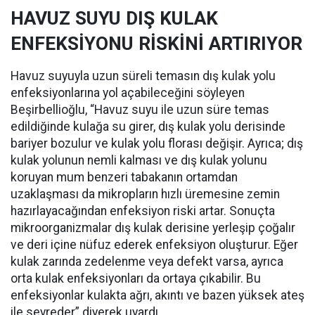
HAVUZ SUYU DIŞ KULAK
ENFEKSİYONU RİSKİNİ ARTIRIYOR
Havuz suyuyla uzun süreli temasın dış kulak yolu
enfeksiyonlarına yol açabileceğini söyleyen
Beşirbellioğlu, “Havuz suyu ile uzun süre temas
edildiğinde kulağa su girer, dış kulak yolu derisinde
bariyer bozulur ve kulak yolu florası değişir. Ayrıca; dış
kulak yolunun nemli kalması ve dış kulak yolunu
koruyan mum benzeri tabakanın ortamdan
uzaklaşması da mikropların hızlı üremesine zemin
hazırlayacağından enfeksiyon riski artar. Sonuçta
mikroorganizmalar dış kulak derisine yerleşip çoğalır
ve deri içine nüfuz ederek enfeksiyon oluşturur. Eğer
kulak zarında zedelenme veya defekt varsa, ayrıca
orta kulak enfeksiyonları da ortaya çıkabilir. Bu
enfeksiyonlar kulakta ağrı, akıntı ve bazen yüksek ateş
ile seyreder” diyerek uyardı.