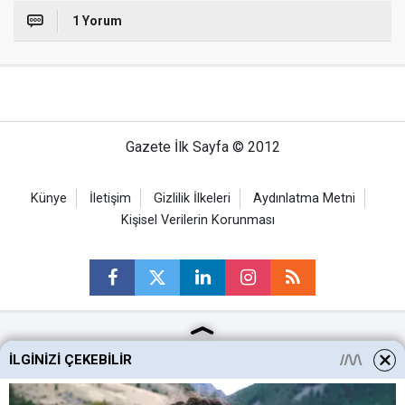
1 Yorum
Gazete İlk Sayfa © 2012
Künye
İletişim
Gizlilik İlkeleri
Aydınlatma Metni
Kişisel Verilerin Korunması
Ankara Haberleri
İLGINIZI ÇEKEBILIR
Keçiören Haberleri