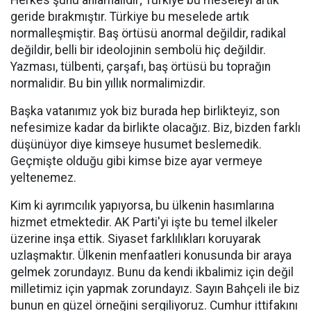
Herkes şunu anlamalıdır; Türkiye bu meseleyi artık
geride bırakmıştır. Türkiye bu meselede artık
normalleşmiştir. Baş örtüsü anormal değildir, radikal
değildir, belli bir ideolojinin sembolü hiç değildir.
Yazması, tülbenti, çarşafı, baş örtüsü bu toprağın
normalidir. Bu bin yıllık normalimizdir.
Başka vatanımız yok biz burada hep birlikteyiz, son
nefesimize kadar da birlikte olacağız. Biz, bizden farklı
düşünüyor diye kimseye husumet beslemedik.
Geçmişte olduğu gibi kimse bize ayar vermeye
yeltenemez.
Kim ki ayrımcılık yapıyorsa, bu ülkenin hasımlarına
hizmet etmektedir. AK Parti'yi işte bu temel ilkeler
üzerine inşa ettik. Siyaset farklılıkları koruyarak
uzlaşmaktır. Ülkenin menfaatleri konusunda bir araya
gelmek zorundayız. Bunu da kendi ikbalimiz için değil
milletimiz için yapmak zorundayız. Sayın Bahçeli ile biz
bunun en güzel örneğini sergiliyoruz. Cumhur ittifakını