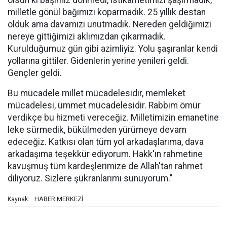
olsun ki başımız dönmedi, istikametimizi şaşırmadık,
milletle gönül bağımızı koparmadık. 25 yıllık destan
olduk ama davamızı unutmadık. Nereden geldiğimizi
nereye gittiğimizi aklımızdan çıkarmadık.
Kurulduğumuz gün gibi azimliyiz. Yolu şaşıranlar kendi
yollarına gittiler. Gidenlerin yerine yenileri geldi.
Gençler geldi.
Bu mücadele millet mücadelesidir, memleket
mücadelesi, ümmet mücadelesidir. Rabbim ömür
verdikçe bu hizmeti vereceğiz. Milletimizin emanetine
leke sürmedik, bükülmeden yürümeye devam
edeceğiz. Katkısı olan tüm yol arkadaşlarıma, dava
arkadaşıma teşekkür ediyorum. Hakk'ın rahmetine
kavuşmuş tüm kardeşlerimize de Allah'tan rahmet
diliyoruz. Sizlere şükranlarımı sunuyorum."
HABER MERKEZİ
Kaynak: