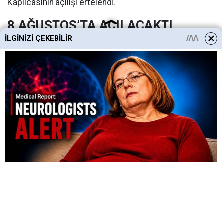
Kaplıcasının açılışı ertelendi.
8 AĞUSTOS’TA AÇILACAKTI
İLGINIZI ÇEKEBILIR
Haymana Belediyesi, Seyran Kaplıcasının 2 Ağustos
2026 tarihi itibariyle kendi yönetimlerine geçtiğini, 5-6
günlük bir tadilatın ardından 8 Ağustos’ta yeniden
hizmete açılacağını, fiyatının da 150 TL’den 100 TL’ye
düşürüleceğini duyurmuştu.
Kısa bir süre önce CHP’den istifa ederek AK Parti’ye
katılan Levent Koç yönetimindeki belediyenin uzman
ekiplerince kaplıcada yapılan incelemede, daha
kapsamlı bir tadilat gerektiği sonucuna varıldı. Teknik
görüşler üzerine yapının güçlendirilmesi kararı alındı.
Bu nedenle kaplıcanın açılış tarihinin ertelendiği ifade
edildi.
NET DEĞİL