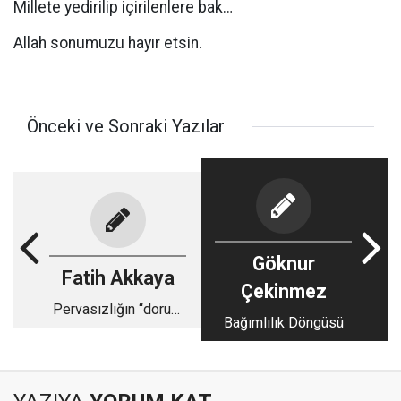
Millete yedirilip içirilenlere bak…
Allah sonumuzu hayır etsin.
Önceki ve Sonraki Yazılar
Göknur
Fatih Akkaya
Çekinmez
Pervasızlığın “doruk”
Bağımlılık Döngüsü
noktası