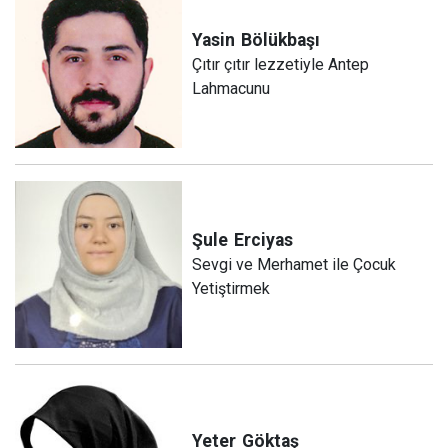
Yasin
Bölükbaşı
Çıtır çıtır lezzetiyle Antep
Lahmacunu
Şule
Erciyas
Sevgi ve Merhamet ile Çocuk
Yetiştirmek
Yeter
Göktaş