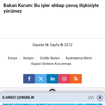
Bakan Kurum: Bu işler ahbap çavuş ilişkisiyle
yürümez
Gazete İlk Sayfa © 2012
Künye
İletişim
Gizlilik İlkeleri
Aydınlatma Metni
Kişisel Verilerin Korunması
İLGINIZI ÇEKEBILIR
Ankara Haberleri