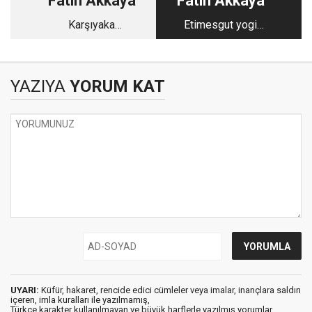
Fatih Akkaya
Fatih Akkaya
Karşıyaka
Etimesgut yogi
Mezarlığı’nın yaş
cemaati
ortalaması
YAZIYA
YORUM KAT
UYARI:
Küfür, hakaret, rencide edici cümleler veya imalar, inançlara saldırı
içeren, imla kuralları ile yazılmamış,
Türkçe karakter kullanılmayan ve büyük harflerle yazılmış yorumlar