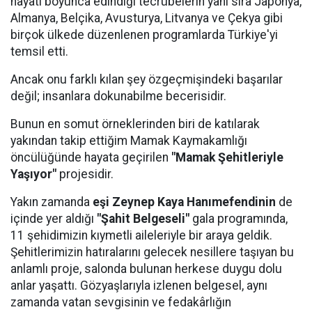
hayatı boyunca edindiği tecrübelerin yanı sıra Japonya,
Almanya, Belçika, Avusturya, Litvanya ve Çekya gibi
birçok ülkede düzenlenen programlarda Türkiye'yi
temsil etti.
Ancak onu farklı kılan şey özgeçmişindeki başarılar
değil; insanlara dokunabilme becerisidir.
Bunun en somut örneklerinden biri de katılarak
yakından takip ettiğim Mamak Kaymakamlığı
öncülüğünde hayata geçirilen
"Mamak Şehitleriyle
Yaşıyor"
projesidir.
Yakın zamanda
eşi Zeynep Kaya Hanımefendinin
de
içinde yer aldığı
"Şahit Belgeseli"
gala programında,
11 şehidimizin kıymetli aileleriyle bir araya geldik.
Şehitlerimizin hatıralarını gelecek nesillere taşıyan bu
anlamlı proje, salonda bulunan herkese duygu dolu
anlar yaşattı. Gözyaşlarıyla izlenen belgesel, aynı
zamanda vatan sevgisinin ve fedakârlığın