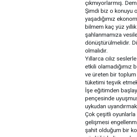
çıkmıyorlarmış. Demek
Şimdi biz o konuyu 
yaşadığımız ekonomik 
bilmem kaç yüz yıllı
şahlanmamıza vesile 
dönüştürülmelidir. D
olmalıdır.
Yıllarca cılız seslerl
etkili olamadığımız b
ve üreten bir toplum 
tüketimi teşvik etmek
İşe eğitimden başlaya
pençesinde uyuşmuş 
uykudan uyandırmak iç
Çok çeşitli oyunlarla
gelişmesi engellenmi
şahit olduğum bir ko