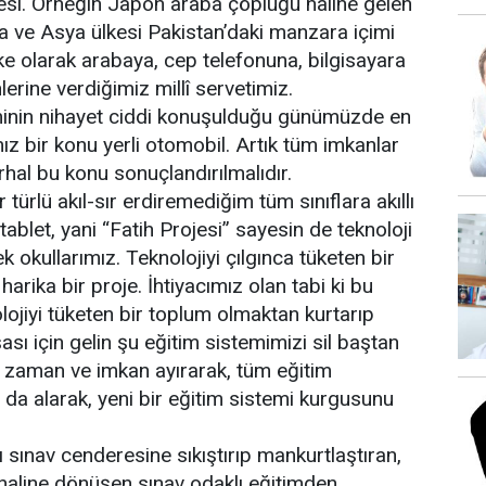
esi. Örneğin Japon araba çöplüğü haline gelen
ya ve Asya ülkesi Pakistan’daki manzara içimi
lke olarak arabaya, cep telefonuna, bilgisayara
lerine verdiğimiz millî servetimiz.
iminin nihayet ciddi konuşulduğu günümüzde en
z bir konu yerli otomobil. Artık tüm imkanlar
rhal bu konu sonuçlandırılmalıdır.
r türlü akıl-sır erdiremediğim tüm sınıflara akıllı
tablet, yani “Fatih Projesi” sayesin de teknoloji
okullarımız. Teknolojiyi çılgınca tüketen bir
 harika bir proje. İhtiyacımız olan tabi ki bu
olojiyi tüketen bir toplum olmaktan kurtarıp
ası için gelin şu eğitim sistemimizi sil baştan
e zaman ve imkan ayırarak, tüm eğitim
ı da alarak, yeni bir eğitim sistemi kurgusunu
 sınav cenderesine sıkıştırıp mankurtlaştıran,
haline dönüşen sınav odaklı eğitimden