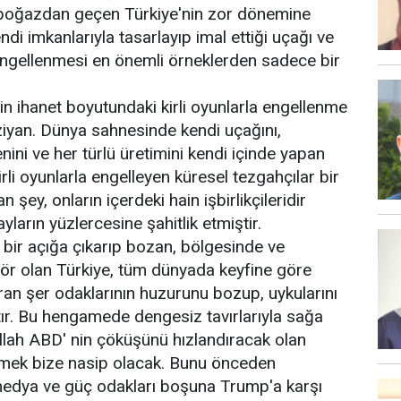
oğazdan geçen Türkiye'nin zor dönemine
 imkanlarıyla tasarlayıp imal ettiği uçağı ve
 engellenmesi en önemli örneklerden sadece bir
zin ihanet boyutundaki kirli oyunlarla engellenme
 ziyan. Dünya sahnesinde kendi uçağını,
renini ve her türlü üretimini kendi içinde yapan
kirli oyunlarla engelleyen küresel tezgahçılar bir
an şey, onların içerdeki hain işbirlikçileridir
yların yüzlercesine şahitlik etmiştir.
r bir açığa çıkarıp bozan, bölgesinde ve
ktör olan Türkiye, tüm dünyada keyfine göre
uran şer odaklarının huzurunu bozup, uykularını
ır. Bu hengamede dengesiz tavırlarıyla sağa
allah ABD' nin çöküşünü hızlandıracak olan
mek bize nasip olacak. Bunu önceden
medya ve güç odakları boşuna Trump'a karşı