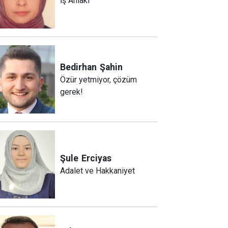
İş Ahlakı
Bedirhan
Şahin
Özür yetmiyor, çözüm
gerek!
Şule
Erciyas
Adalet ve Hakkaniyet