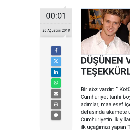
00:01
20 Ağustos 2018
DÜŞÜNEN V
TEŞEKKÜR
Bir söz vardır: “ Köt
Cumhuriyet tarihi boy
adımlar, maalesef içer
defasında akamete uğ
Cumhuriyetin ilk yıll
ilk uçağımızı yapan 