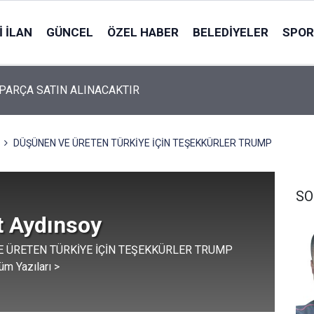
 İLAN
GÜNCEL
ÖZEL HABER
BELEDIYELER
SPOR
İK MALZEMESİ SATIN ALINACAKTIR
DÜŞÜNEN VE ÜRETEN TÜRKİYE İÇİN TEŞEKKÜRLER TRUMP
SO
 Aydınsoy
 ÜRETEN TÜRKİYE İÇİN TEŞEKKÜRLER TRUMP
üm Yazıları >