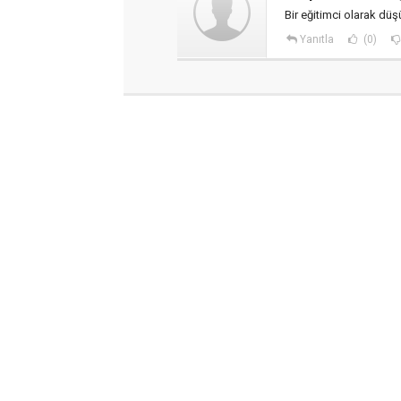
Bir eğitimci olarak düş
Yanıtla
(0)