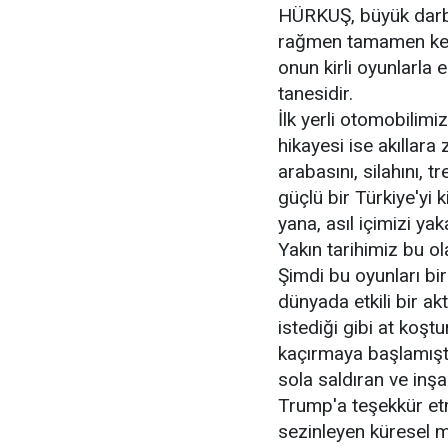
HÜRKUŞ, büyük darb
rağmen tamamen kendi
onun kirli oyunlarla
tanesidir.
İlk yerli otomobilimi
hikayesi ise akıllara
arabasını, silahını, t
güçlü bir Türkiye'yi 
yana, asıl içimizi yak
Yakın tarihimiz bu ola
Şimdi bu oyunları bi
dünyada etkili bir a
istediği gibi at koşt
kaçırmaya başlamışt
sola saldıran ve inş
Trump'a teşekkür et
sezinleyen küresel 