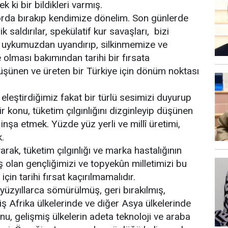
 ki bir bildikleri varmış.
orda bırakıp kendimize dönelim. Son günlerde
saldırılar, spekülatif kur savaşları, bizi
k uykumuzdan uyandırıp, silkinmemize ve
olması bakımından tarihi bir fırsata
üşünen ve üreten bir Türkiye için dönüm noktası
e eleştirdiğimiz fakat bir türlü sesimizi duyurup
ir konu, tüketim çılgınlığını dizginleyip düşünen
inşa etmek. Yüzde yüz yerli ve millî üretimi,
.
rak, tüketim çılgınlığı ve marka hastalığının
olan gençliğimizi ve topyekûn milletimizi bu
in tarihi fırsat kaçırılmamalıdır.
 yüzyıllarca sömürülmüş, geri bırakılmış,
ş Afrika ülkelerinde ve diğer Asya ülkelerinde
nu, gelişmiş ülkelerin adeta teknoloji ve araba