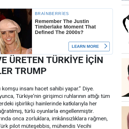
E ÜRETEN TÜRKİYE İÇİN
LER TRUMP
ü komşu insanı hacet sahibi yapar.” Diye.
unca, Türkiye'nin girişimci ruhlarının attığı tüm
deki işbirlikçi hainlerinde katkılarıyla her
ratılmış, türlü oyunlarla engellenmiştir.
arında onca zorluklara, imkânsızlıklara rağmen,
Türk pilot müteşebbis, mühendis Vecihi