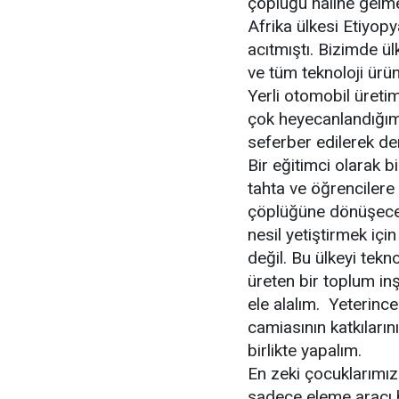
çöplüğü haline gelm
Afrika ülkesi Etiyop
acıtmıştı. Bizimde ü
ve tüm teknoloji ürün
Yerli otomobil üret
çok heyecanlandığımı
seferber edilerek de
Bir eğitimci olarak bi
tahta ve öğrencilere 
çöplüğüne dönüşecek 
nesil yetiştirmek için
değil. Bu ülkeyi tekn
üreten bir toplum inş
ele alalım. Yeterinc
camiasının katkıların
birlikte yapalım.
En zeki çocuklarımızı
sadece eleme aracı 