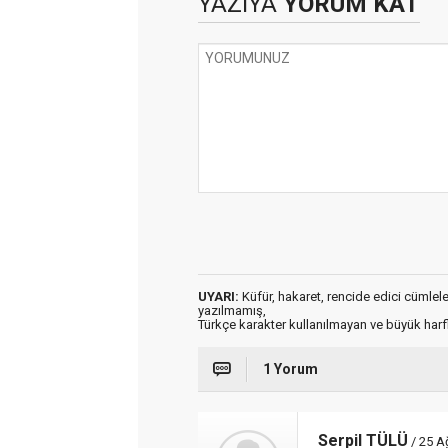
YAZIYA
YORUM KAT
UYARI:
Küfür, hakaret, rencide edici cümleler 
yazılmamış,
Türkçe karakter kullanılmayan ve büyük har
1 Yorum
Serpil TÜLÜ
/ 25 A