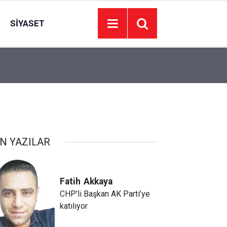
SIYASET
00:01
BAKIM VE ONARIM HİZMETİ ALINACAKTIR
N YAZILAR
Fatih
Akkaya
CHP’li Başkan AK Parti’ye
katılıyor