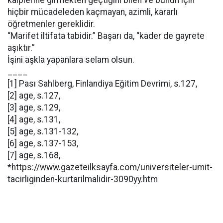
kalplerine girmekten geçtiğini bilen ve bunun için
hiçbir mücadeleden kaçmayan, azimli, kararlı
öğretmenler gereklidir.
“Marifet iltifata tabidir.” Başarı da, “kader de gayrete
aşıktır.”
İşini aşkla yapanlara selam olsun.
____
[1] Pası Sahlberg, Finlandiya Eğitim Devrimi, s.127,
[2] age, s.127,
[3] age, s.129,
[4] age, s.131,
[5] age, s.131-132,
[6] age, s.137-153,
[7] age, s.168,
*https://www.gazeteilksayfa.com/universiteler-umit-
tacirliginden-kurtarilmalidir-3090yy.htm