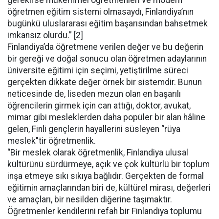
gerekirse mükemmel öğretmenleri ve modern
öğretmen eğitim sistemi olmasaydı, Finlandiya’nın
bugünkü uluslararası eğitim başarısından bahsetmek
imkansız olurdu.” [2]
Finlandiya’da öğretmene verilen değer ve bu değerin
bir gereği ve doğal sonucu olan öğretmen adaylarının
üniversite eğitimi için seçimi, yetiştirilme süreci
gerçekten dikkate değer örnek bir sistemdir. Bunun
neticesinde de, liseden mezun olan en başarılı
öğrencilerin girmek için can attığı, doktor, avukat,
mimar gibi mesleklerden daha popüler bir alan hâline
gelen, Finli gençlerin hayallerini süsleyen “rüya
meslek"tir öğretmenlik.
“Bir meslek olarak öğretmenlik, Finlandiya ulusal
kültürünü sürdürmeye, açık ve çok kültürlü bir toplum
inşa etmeye sıkı sıkıya bağlıdır. Gerçekten de formal
eğitimin amaçlarından biri de, kültürel mirası, değerleri
ve amaçları, bir nesilden diğerine taşımaktır.
Öğretmenler kendilerini refah bir Finlandiya toplumu