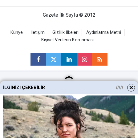
Gazete İlk Sayfa © 2012
Künye
İletişim
Gizlilik İlkeleri
Aydınlatma Metni
Kişisel Verilerin Korunması
Ankara Haberleri
İLGINIZI ÇEKEBILIR
Keçiören Haberleri
Altındağ Haberleri
Sincan Haberleri
Mamak Haberleri