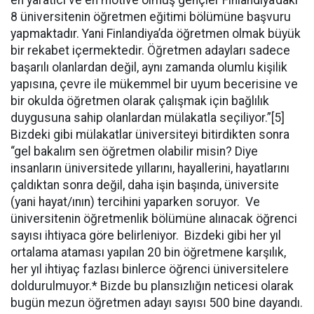
en yaratıcı ve en motive olmuş gençler Finlandiya’daki
8 üniversitenin öğretmen eğitimi bölümüne başvuru
yapmaktadır. Yani Finlandiya’da öğretmen olmak büyük
bir rekabet içermektedir. Öğretmen adayları sadece
başarılı olanlardan değil, aynı zamanda olumlu kişilik
yapısına, çevre ile mükemmel bir uyum becerisine ve
bir okulda öğretmen olarak çalışmak için bağlılık
duygusuna sahip olanlardan mülakatla seçiliyor.”[5]
Bizdeki gibi mülakatlar üniversiteyi bitirdikten sonra
“gel bakalım sen öğretmen olabilir misin? Diye
insanların üniversitede yıllarını, hayallerini, hayatlarını
çaldıktan sonra değil, daha işin başında, üniversite
(yani hayat/ının) tercihini yaparken soruyor. Ve
üniversitenin öğretmenlik bölümüne alınacak öğrenci
sayısı ihtiyaca göre belirleniyor. Bizdeki gibi her yıl
ortalama ataması yapılan 20 bin öğretmene karşılık,
her yıl ihtiyaç fazlası binlerce öğrenci üniversitelere
doldurulmuyor.* Bizde bu plansızlığın neticesi olarak
bugün mezun öğretmen adayı sayısı 500 bine dayandı.