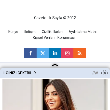
Gazete İlk Sayfa © 2012
Künye
İletişim
Gizlilik İlkeleri
Aydınlatma Metni
Kişisel Verilerin Korunması
İLGINIZI ÇEKEBILIR
Ankara Haberleri
Keçiören Haberleri
Altındağ Haberleri
Sincan Haberleri
Mamak Haberleri