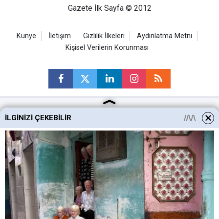
Gazete İlk Sayfa © 2012
Künye
İletişim
Gizlilik İlkeleri
Aydınlatma Metni
Kişisel Verilerin Korunması
İLGINIZI ÇEKEBILIR
Ankara Haberleri
Keçiören Haberleri
Altındağ Haberleri
Sincan Haberleri
Mamak Haberleri