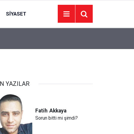
SIYASET
15:42
Etimesgut'ta ağaçlık alanda yangın
N YAZILAR
Fatih
Akkaya
Sorun bitti mi şimdi?