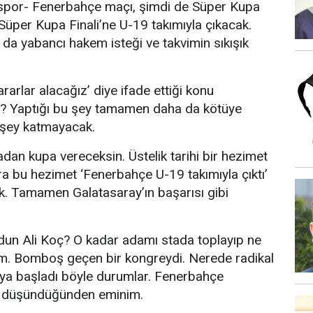
spor- Fenerbahçe maçı, şimdi de Süper Kupa
üper Kupa Finali’ne U-19 takımıyla çıkacak.
da yabancı hakem isteği ve takvimin sıkışık
ararlar alacağız’ diye ifade ettiği konu
? Yaptığı bu şey tamamen daha da kötüye
 şey katmayacak.
adan kupa vereceksin. Üstelik tarihi bir hezimet
onra bu hezimet ‘Fenerbahçe U-19 takımıyla çıktı’
. Tamamen Galatasaray’ın başarısı gibi
rdun Ali Koç? O kadar adamı stada toplayıp ne
um. Bomboş geçen bir kongreydi. Nerede radikal
ya başladı böyle durumlar. Fenerbahçe
le düşündüğünden eminim.