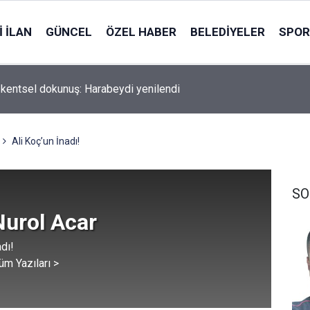
 İLAN
GÜNCEL
ÖZEL HABER
BELEDIYELER
SPOR
 kentsel dokunuş: Harabeydi yenilendi
Ali Koç’un İnadı!
SO
Nurol Acar
adı!
üm Yazıları >