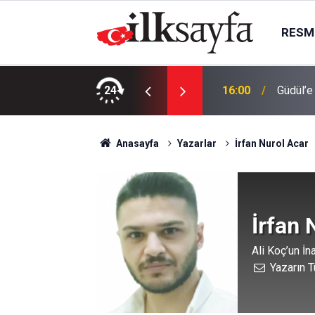
RESMI
aydi hanımlar konaklara
24
16:00
Güdül’e
Anasayfa
Yazarlar
İrfan Nurol Acar
İrfan 
Ali Koç’un İn
Yazarın T