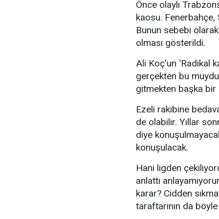
Önce olaylı Trabzon
kaosu. Fenerbahçe, S
Bunun sebebi olarak 
olması gösterildi.
Ali Koç’un ‘Radikal k
gerçekten bu muydu
gitmekten başka bir
Ezeli rakibine bedav
de olabilir. Yıllar s
diye konuşulmayacak
konuşulacak.
Hani ligden çekiliyo
anlattı anlayamıyor
karar? Cidden sıkma
taraftarının da böy