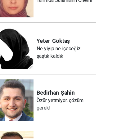
Tarımda Sulamanın Önemi
Yeter
Göktaş
Ne yiyip ne içeceğiz,
şaştık kaldık
Bedirhan
Şahin
Özür yetmiyor, çözüm
gerek!