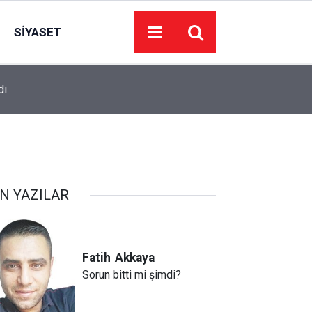
SIYASET
16:00
Güdül’e kentsel dokunuş: Harabeydi yenilendi
N YAZILAR
Fatih
Akkaya
Sorun bitti mi şimdi?