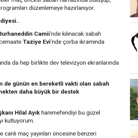
a programları düzenlemeye hazırlanıyor.
diyesi
…
Burhaneddin Camii
’nde kılınacak sabah
 cemaate
Taziye Evi
’nde çorba ikramında
nda da hep birlikte dev televizyon ekranlarında
em de günün en bereketli vakti olan sabah
ekten daha büyük bir destek
kanı Hilal Ayık
hanımefendiyi bu güzel
ı kutluyorum.
de canlı maç yayınları öncesine benzeri