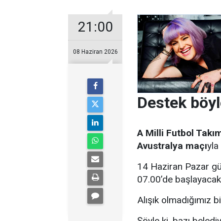
21:00
08 Haziran 2026
Destek böyl
A Milli Futbol Takı
Avustralya maçı
yla
14 Haziran Pazar gü
07.00’de başlayacak
Alışık olmadığımız bi
Şöyle ki, bazı bele