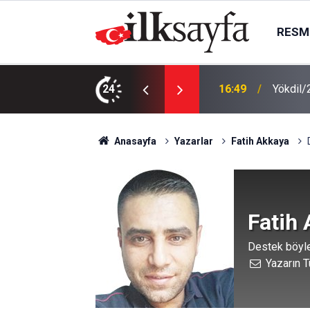
RESMI
tapçıkları İle Cevap Anahtarları Yayımlandı
24
16:30
Sincan 
Anasayfa
Yazarlar
Fatih Akkaya
Fatih
Destek böyle
Yazarın T