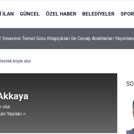
 İLAN
GÜNCEL
ÖZEL HABER
BELEDIYELER
SPOR
Belediyesi’nden davet: Haydi hanımlar konaklara
Destek böyle olur
SO
 Akkaya
 olur
üm Yazıları >