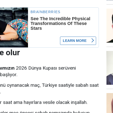
e olur
mımızın
2026 Dünya Kupası serüveni
 başlıyor.
nü oynanacak maç, Türkiye saatiyle sabah saat
.
r saat ama hayırlara vesile olacak inşallah.
diyeler maç öncesi sabah namazında buluşup,