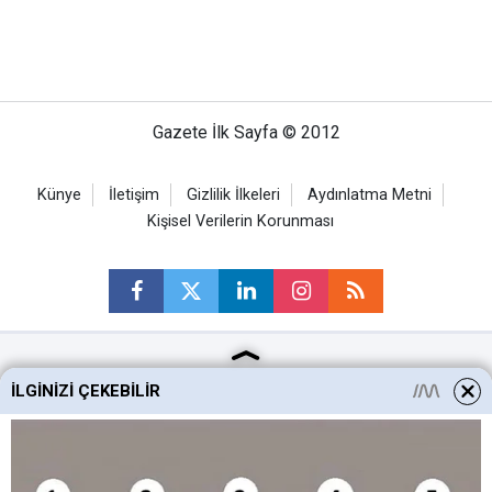
Gazete İlk Sayfa © 2012
Künye
İletişim
Gizlilik İlkeleri
Aydınlatma Metni
Kişisel Verilerin Korunması
Ankara Haberleri
İLGINIZI ÇEKEBILIR
Keçiören Haberleri
Altındağ Haberleri