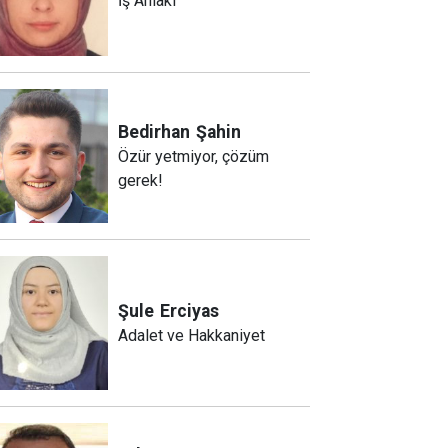
İş Ahlakı
Bedirhan
Şahin
Özür yetmiyor, çözüm
gerek!
Şule
Erciyas
Adalet ve Hakkaniyet