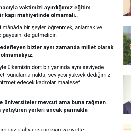
cıyla vaktimizi ayırdığımız eğitim
ir kapı mahiyetinde olmamalı..
i mânâda bir şeyler öğrenmek, anlamak ve
 gayesini de gütmelidir.
hedefleyen bizler aynı zamanda millet olarak
 olmamalıyız.
riyle ülkemizin dört bir yanında aynı seviyede
eti sunulamamakta, seviyesi yüksek dediğimiz
e hizmet edecek kadrolar maalesef
de üniversiteler mevcut ama buna rağmen
 yetiştiren yerleri ancak parmakla
imimizin altyapısı noksan vaziyette.