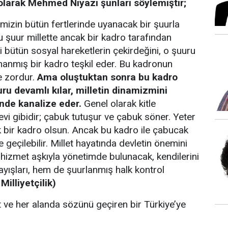
olarak Mehmed Niyazi şunları söylemiştir;
mizin bütün fertlerinde uyanacak bir şuurla
şuur millette ancak bir kadro tarafından
i bütün sosyal hareketlerin çekirdeğini, o şuuru
inanmış bir kadro teşkil eder. Bu kadronun
e zordur.
Ama oluştuktan sonra bu kadro
ru devamlı kılar, milletin dinamizmini
de kanalize eder.
Genel olarak kitle
evi gibidir; çabuk tutuşur ve çabuk söner. Yeter
k bir kadro olsun. Ancak bu kadro ile çabucak
geçilebilir. Millet hayatında devletin önemini
hizmet aşkıyla yönetimde bulunacak, kendilerini
yışları, hem de şuurlanmış halk kontrol
 Milliyetçilik)
st ve her alanda sözünü geçiren bir Türkiye’ye