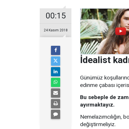
00:15
24 Kasım 2018
İdealist kad
Günümüz koşullarınd
edinme çabası içeris
Bu sebeple de zama
ayırmaktayız.
Nemelazımcılığın, bo
değiştirmeliyiz.