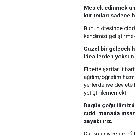
Meslek edinmek ama
kurumları sadece b
Bunun ötesinde cidd
kendimizi geliştirmek
Güzel bir gelecek 
ideallerden yoksun
Elbette şartlar itiba
eğitim/öğretim hizm
yerlerde ise devlet
yetiştirilememektir.
Bugün çoğu ilimiz
ciddi manada insan
sayabiliriz.
Çünkü üniversite eğit