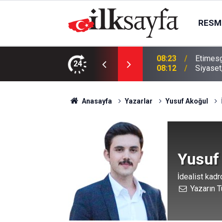
RESMI
arıyor!
24
08:12
Siyaset
Anasayfa
Yazarlar
Yusuf Akoğul
Yusuf
İdealist kadr
Yazarın T