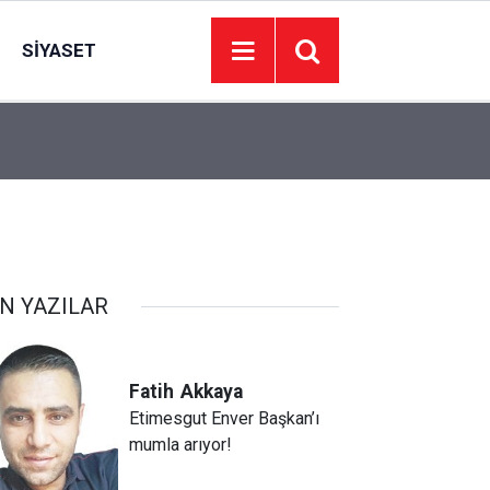
SIYASET
00:01
YEDEK PARÇA SATIN ALINACAKTIR
N YAZILAR
Fatih
Akkaya
Etimesgut Enver Başkan’ı
mumla arıyor!