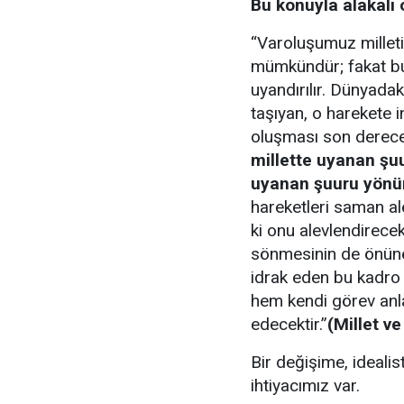
Bu konuyla alakalı 
“Varoluşumuz milleti
mümkündür; fakat bu 
uyandırılır. Dünyadak
taşıyan, o harekete 
oluşması son derec
millette uyanan şuu
uyanan şuuru yönün
hareketleri saman al
ki onu alevlendirece
sönmesinin de önüne 
idrak eden bu kadro 
hem kendi görev anla
edecektir.”
(Millet ve
Bir değişime, ideali
ihtiyacımız var.