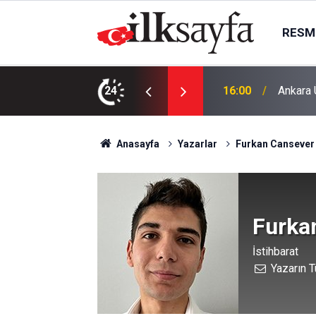
RESMI
liğini yenileyecek
24
15:30
Ankara’
Anasayfa
Yazarlar
Furkan Cansever
Furka
İstihbarat
Yazarın T