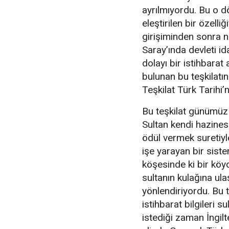
ayrılmıyordu. Bu o d
eleştirilen bir özelli
girişiminden sonra n
Saray’ında devleti i
dolayı bir istihbarat
bulunan bu teşkilatın 
Teşkilat Türk Tarihi’n
Bu teşkilat günümüz is
Sultan kendi hazinesi
ödül vermek suretiyl
işe yarayan bir sist
köşesinde ki bir kö
sultanın kulağına ul
yönlendiriyordu. Bu 
istihbarat bilgileri 
istediği zaman İngilt