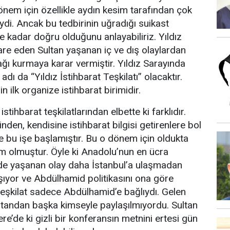
önem için özellikle aydın kesim tarafından çok
ğiydi. Ancak bu tedbirinin uğradığı suikast
e kadar doğru olduğunu anlayabiliriz. Yıldız
dare eden Sultan yaşanan iç ve dış olaylardan
 ağı kurmaya karar vermiştir. Yıldız Sarayında
adı da “Yıldız İstihbarat Teşkilatı” olacaktır.
in ilk organize istihbarat birimidir.
tihbarat teşkilatlarından elbette ki farklıdır.
nden, kendisine istihbarat bilgisi getirenlere bol
e bu işe başlamıştır. Bu o dönem için oldukta
em olmuştur. Öyle ki Anadolu’nun en ücra
yde yaşanan olay daha İstanbul’a ulaşmadan
aşıyor ve Abdülhamid politikasını ona göre
teşkilat sadece Abdülhamid’e bağlıydı. Gelen
sultandan başka kimseyle paylaşılmıyordu. Sultan
ere’de ki gizli bir konferansın metnini ertesi gün