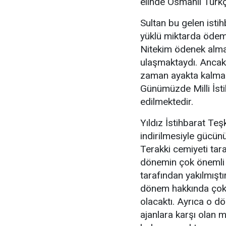
elinde Osmanlı Türkç
Sultan bu gelen istih
yüklü miktarda ödem
Nitekim ödenek almak
ulaşmaktaydı. Ancak y
zaman ayakta kalması
Günümüzde Milli İsti
edilmektedir.
Yıldız İstihbarat Teş
indirilmesiyle gücün
Terakki cemiyeti tara
dönemin çok önemli is
tarafından yakılmışt
dönem hakkında çok d
olacaktı. Ayrıca o d
ajanlara karşı olan m