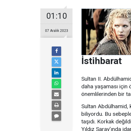
01:10
07 Aralık 2023
İstihbarat
Sultan II. Abdülhami
daha yaşaması için ö
önemlilerinden bir tan
Sultan Abdülhamid, 
biliyordu. Bu sebeple
taşıdı. Korkak değild
Yıldız Saray’ında id