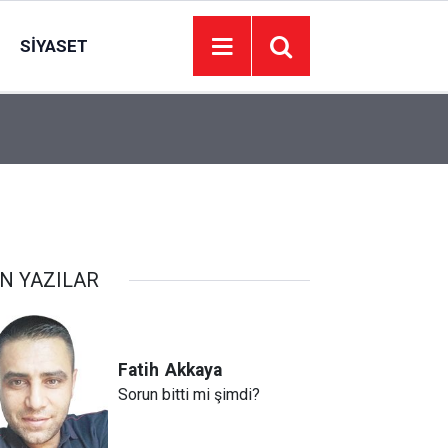
SIYASET
15:19
İsrail basınında Türkiye alarmı: Suriye’de 20 bin k
N YAZILAR
Fatih
Akkaya
Sorun bitti mi şimdi?