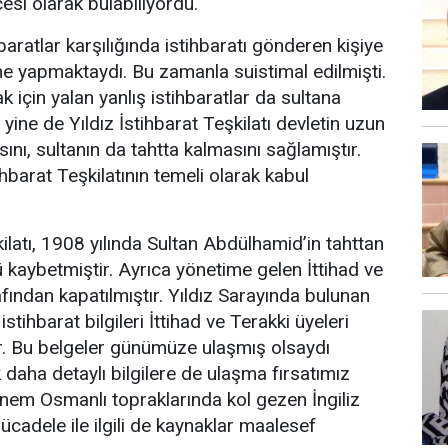
esi olarak bulabiliyordu.
baratlar karşılığında istihbaratı gönderen kişiye
e yapmaktaydı. Bu zamanla suistimal edilmişti.
 için yalan yanlış istihbaratlar da sultana
ine de Yıldız İstihbarat Teşkilatı devletin uzun
nı, sultanın da tahtta kalmasını sağlamıştır.
hbarat Teşkilatının temeli olarak kabul
kilatı, 1908 yılında Sultan Abdülhamid’in tahttan
ü kaybetmiştir. Ayrıca yönetime gelen İttihad ve
fından kapatılmıştır. Yıldız Sarayında bulunan
tihbarat bilgileri İttihad ve Terakki üyeleri
ır. Bu belgeler günümüze ulaşmış olsaydı
aha detaylı bilgilere de ulaşma fırsatımız
önem Osmanlı topraklarında kol gezen İngiliz
ücadele ile ilgili de kaynaklar maalesef