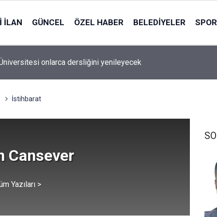
 İLAN
GÜNCEL
ÖZEL HABER
BELEDIYELER
SPOR
nın barajlarında son durum: Doluluk yüzde 43,65’e geriledi
İstihbarat
SO
n Cansever
üm Yazıları >