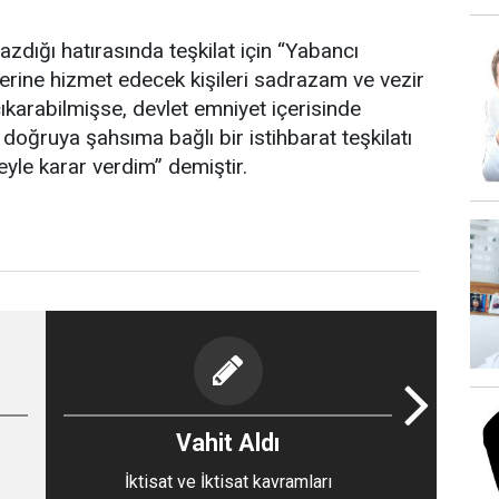
zdığı hatırasında teşkilat için “Yabancı
lerine hizmet edecek kişileri sadrazam ve vezir
karabilmişse, devlet emniyet içerisinde
oğruya şahsıma bağlı bir istihbarat teşkilatı
yle karar verdim” demiştir.
Vahit Aldı
İktisat ve İktisat kavramları