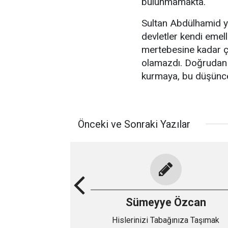
bulunmamakta.
Sultan Abdülhamid ya
devletler kendi emel
mertebesine kadar çı
olamazdı. Doğrudan d
kurmaya, bu düşünce
Önceki ve Sonraki Yazılar
Sümeyye Özcan
Hislerinizi Tabağınıza Taşımak