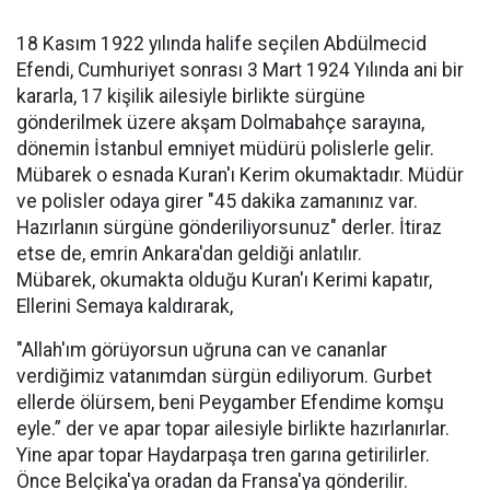
18 Kasım 1922 yılında halife seçilen Abdülmecid
Efendi, Cumhuriyet sonrası 3 Mart 1924 Yılında ani bir
kararla, 17 kişilik ailesiyle birlikte sürgüne
gönderilmek üzere akşam Dolmabahçe sarayına,
dönemin İstanbul emniyet müdürü polislerle gelir.
Mübarek o esnada Kuran'ı Kerim okumaktadır. Müdür
ve polisler odaya girer "45 dakika zamanınız var.
Hazırlanın sürgüne gönderiliyorsunuz" derler. İtiraz
etse de, emrin Ankara'dan geldiği anlatılır.
Mübarek, okumakta olduğu Kuran'ı Kerimi kapatır,
Ellerini Semaya kaldırarak,
"Allah'ım görüyorsun uğruna can ve cananlar
verdiğimiz vatanımdan sürgün ediliyorum. Gurbet
ellerde ölürsem, beni Peygamber Efendime komşu
eyle.” der ve apar topar ailesiyle birlikte hazırlanırlar.
Yine apar topar Haydarpaşa tren garına getirilirler.
Önce Belçika'ya oradan da Fransa'ya gönderilir.