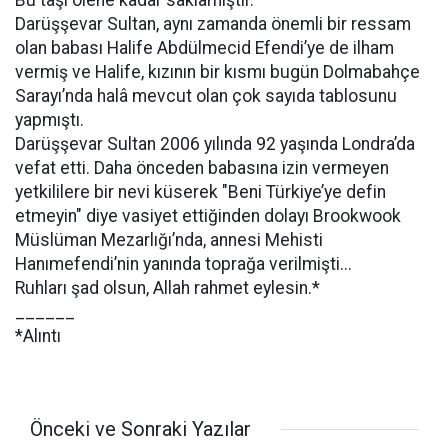
Bu taşı ölene kadar saklamıştır.
Darüşşevar Sultan, aynı zamanda önemli bir ressam
olan babası Halife Abdülmecid Efendi’ye de ilham
vermiş ve Halife, kızının bir kısmı bugün Dolmabahçe
Sarayı’nda halâ mevcut olan çok sayıda tablosunu
yapmıştı.
Darüşşevar Sultan 2006 yılında 92 yaşında Londra’da
vefat etti. Daha önceden babasına izin vermeyen
yetkililere bir nevi küserek "Beni Türkiye’ye defin
etmeyin" diye vasiyet ettiğinden dolayı Brookwook
Müslüman Mezarlığı’nda, annesi Mehisti
Hanımefendi’nin yanında toprağa verilmişti...
Ruhları şad olsun, Allah rahmet eylesin.*
______
*Alıntı
Önceki ve Sonraki Yazılar