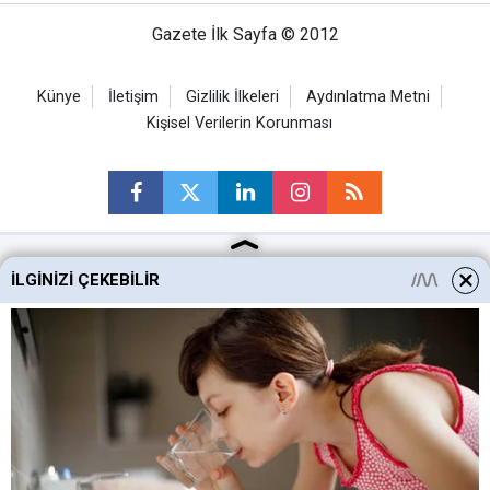
Gazete İlk Sayfa © 2012
Künye
İletişim
Gizlilik İlkeleri
Aydınlatma Metni
Kişisel Verilerin Korunması
İLGINIZI ÇEKEBILIR
Ankara Haberleri
Keçiören Haberleri
Altındağ Haberleri
Sincan Haberleri
Mamak Haberleri