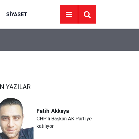
SIYASET
06:16
Bala asfaltını kendi üretecek: Tesis çalışmaya b
N YAZILAR
Fatih
Akkaya
CHP’li Başkan AK Parti’ye
katılıyor