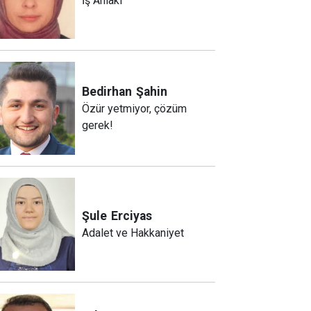
İş Ahlakı
Bedirhan
Şahin
Özür yetmiyor, çözüm
gerek!
Şule
Erciyas
Adalet ve Hakkaniyet