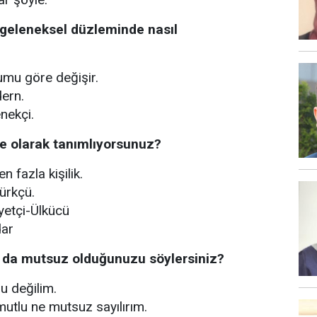
geleneksel düzleminde nasıl
mu göre değişir.
ern.
nekçi.
ne olarak tanımlıyorsunuz?
n fazla kişilik.
ürkçü.
yetçi-Ülkücü
dar
 da mutsuz olduğunuzu söylersiniz?
u değilim.
utlu ne mutsuz sayılırım.