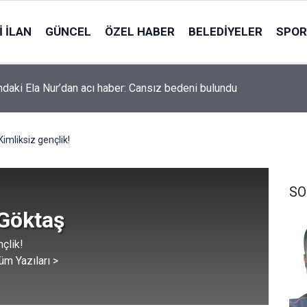
 İLAN
GÜNCEL
ÖZEL HABER
BELEDIYELER
SPOR
ndaki Ela Nur’dan acı haber: Cansız bedeni bulundu
Kimliksiz gençlik!
SO
 Göktaş
çlik!
üm Yazıları >