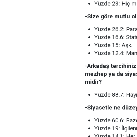
Yüzde 23: Hiç mu
-Size göre mutlu ol
Yüzde 26.2: Para
Yüzde 16.6: Stat
Yüzde 15: Aşk.
Yüzde 12.4: Man
-Arkadaş tercihinizd
mezhep ya da siyas
midir?
Yüzde 88.7: Hayı
-Siyasetle ne düzey
Yüzde 60.6: Baze
Yüzde 19: İlgile
Yüzde 14.1: Her 