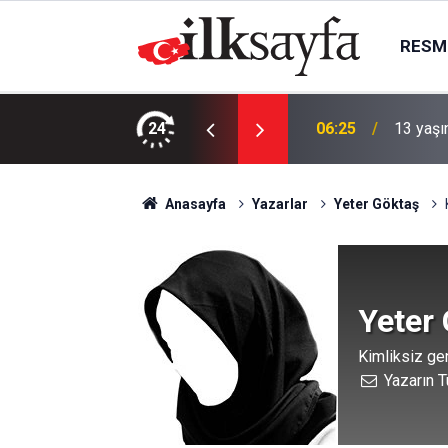
RESMI
yor
24
06:25
13 yaşı
Anasayfa
Yazarlar
Yeter Göktaş
Yeter
Kimliksiz gen
Yazarın T