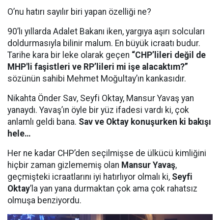
O’nu hatırı sayılır biri yapan özelliği ne?
90’lı yıllarda Adalet Bakanı iken, yargıya aşırı solcuları
doldurmasıyla bilinir malum. En büyük icraatı budur.
Tarihe kara bir leke olarak geçen
“CHP’lileri değil de
MHP'li faşistleri ve RP’lileri mi işe alacaktım?”
sözünün sahibi Mehmet Moğultay’ın kankasıdır.
Nikahta Önder Sav, Seyfi Oktay, Mansur Yavaş yan
yanaydı. Yavaş’ın öyle bir yüz ifadesi vardı ki, çok
anlamlı geldi bana.
Sav ve Oktay konuşurken ki bakışı
hele…
Her ne kadar CHP’den seçilmişse de ülkücü kimliğini
hiçbir zaman gizlememiş olan
Mansur Yavaş
,
geçmişteki icraatlarını iyi hatırlıyor olmalı ki,
Seyfi
Oktay
’la yan yana durmaktan çok ama çok rahatsız
olmuşa benziyordu.