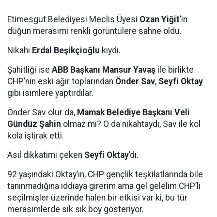
Etimesgut Belediyesi Meclis Üyesi
Ozan Yiğit
’in
düğün merasimi renkli görüntülere sahne oldu.
Nikahı
Erdal Beşikçioğlu
kıydı.
Şahitliği ise
ABB Başkanı Mansur Yavaş
ile birlikte
CHP’nin eski ağır toplarından
Önder Sav
,
Seyfi Oktay
gibi isimlere yaptırdılar.
Önder Sav olur da,
Mamak Belediye Başkanı Veli
Gündüz Şahin
olmaz mı? O da nikahtaydı, Sav ile kol
kola iştirak etti.
Asıl dikkatimi çeken
Seyfi Oktay
’dı.
92 yaşındaki Oktay’ın, CHP gençlik teşkilatlarında bile
tanınmadığına iddiaya girerim ama gel gelelim CHP’li
seçilmişler üzerinde halen bir etkisi var ki, bu tür
merasimlerde sık sık boy gösteriyor.