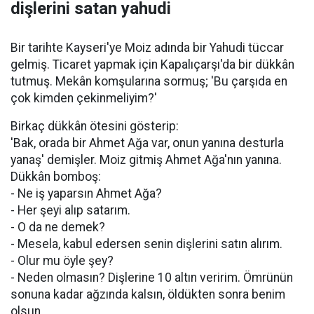
dişlerini satan yahudi
Bir tarihte Kayseri'ye Moiz adında bir Yahudi tüccar
gelmiş. Ticaret yapmak için Kapalıçarşı'da bir dükkân
tutmuş. Mekân komşularına sormuş; 'Bu çarşıda en
çok kimden çekinmeliyim?'
Birkaç dükkân ötesini gösterip:
'Bak, orada bir Ahmet Ağa var, onun yanına desturla
yanaş' demişler. Moiz gitmiş Ahmet Ağa'nın yanına.
Dükkân bomboş:
- Ne iş yaparsın Ahmet Ağa?
- Her şeyi alıp satarım.
- O da ne demek?
- Mesela, kabul edersen senin dişlerini satın alırım.
- Olur mu öyle şey?
- Neden olmasın? Dişlerine 10 altın veririm. Ömrünün
sonuna kadar ağzında kalsın, öldükten sonra benim
olsun.