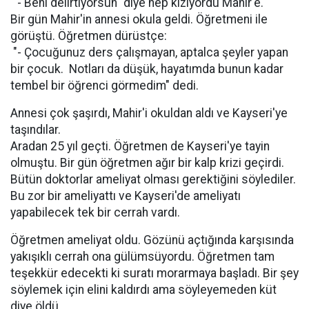
" - Beni delirtiyorsun" diye hep kızıyordu Mahir'e.
Bir gün Mahir'in annesi okula geldi. Öğretmeni ile
görüştü. Öğretmen dürüstçe:
"- Çocuğunuz ders çalışmayan, aptalca şeyler yapan
bir çocuk. Notları da düşük, hayatımda bunun kadar
tembel bir öğrenci görmedim" dedi.
Annesi çok şaşırdı, Mahir'i okuldan aldı ve Kayseri'ye
taşındılar.
Aradan 25 yıl geçti. Öğretmen de Kayseri'ye tayin
olmuştu. Bir gün öğretmen ağır bir kalp krizi geçirdi.
Bütün doktorlar ameliyat olması gerektiğini söylediler.
Bu zor bir ameliyattı ve Kayseri'de ameliyatı
yapabilecek tek bir cerrah vardı.
Öğretmen ameliyat oldu. Gözünü açtığında karşısında
yakışıklı cerrah ona gülümsüyordu. Öğretmen tam
teşekkür edecekti ki suratı morarmaya başladı. Bir şey
söylemek için elini kaldırdı ama söyleyemeden küt
diye öldü.