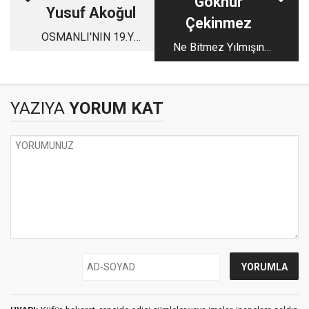
Göknur
Yusuf Akoğul
Çekinmez
OSMANLI'NIN 19.YY
Ne Bitmez Yılmışın
DIŞ POLİTİKASI(2)
Be 2020!
YAZIYA
YORUM KAT