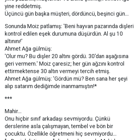
yine reddetmiş.
Üçüncü gün başka müşteri, dördüncü, beşinci gün...
Sonunda Moiz patlamış: 'Beni hayvan pazarında dişleri
kontrol edilen eşek durumuna düşürdün. Al şu 10
altınını!'
Ahmet Ağa gülmüş:
'Olur mu? Bu dişler 20 altını gördü. 30'dan aşağısına
geri vermem.' Moiz çaresiz; her gün ağzını kontrol
ettirmektense 30 altın vermeyi tercih etmiş.
Ahmet Ağa gülmüş: 'Gördün mü? Ben sana her şeyi
alıp satarım dediğimde inanmamıştın!*
***
Mahir...
Onu hiçbir sınıf arkadaşı sevmiyordu. Çünkü
derslerine asla çalışmayan, tembel ve bön bir
çocuktu. Özellikle öğretmeni hiç sevmiyordu...