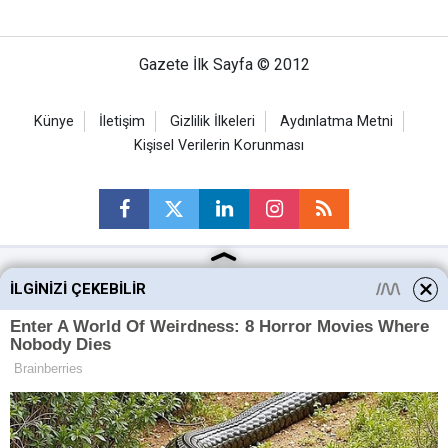
Gazete İlk Sayfa © 2012
Künye
İletişim
Gizlilik İlkeleri
Aydınlatma Metni
Kişisel Verilerin Korunması
İLGINIZI ÇEKEBILIR
Ankara Haberleri
Keçiören Haberleri
Altındağ Haberleri
Sincan Haberleri
Mamak Haberleri