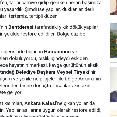
tfen, tarihi camiye gidip gelirken heran başımıza
u yaşardık. Şimdi ise yapılar, dükkanlar derli
mları tertemiz, tertipli düzenli…
’nin
Bentderesi
tarafındaki yıkık dökük yapılar
ir şekilde restore edildiler. Bölge cazibe
arı içerisinde bulunan
Hamamönü
ve
leri dökülüyordu, pislik içindeydi eskiden.
ece hayatının merkezi, kavga gürültünün eksik
ltındağ Belediye Başkanı Veysel Tiryaki
’nin
üşüm ve yenileme projeleri ile bölge Ankara’nın
lerinden birine dönüştü. İnsanlar akın akın
e geliyor.
st kısımları,
Ankara Kalesi
’ne çıkan yollar da
ün. Yapılar asıllarına uygun olarak restore edildi,
nilendi. Yaz kış görüntüsüyle iç açıyor.