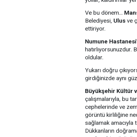
Ve bu dönem…
Mans
Belediyesi,
Ulus
ve ç
ettiriyor.
Numune Hastanesi
hatırlıyorsunuzdur. B
oldular.
Yukarı doğru çıkıyo
girdiğinizde aynı güz
Büyükşehir Kültür v
çalışmalarıyla, bu ta
cephelerinde ve zemi
görüntü kirliliğine n
sağlamak amacıyla tek 
Dükkanların doğrama,