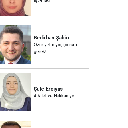
İş Ahlakı
Bedirhan
Şahin
Özür yetmiyor, çözüm
gerek!
Şule
Erciyas
Adalet ve Hakkaniyet