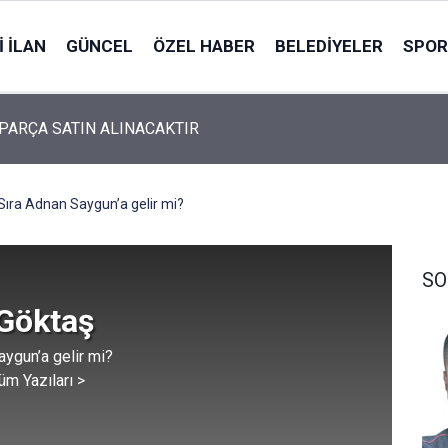
 İLAN
GÜNCEL
ÖZEL HABER
BELEDIYELER
SPOR
İK MALZEMESİ SATIN ALINACAKTIR
Sıra Adnan Saygun’a gelir mi?
SO
 Göktaş
aygun’a gelir mi?
üm Yazıları >