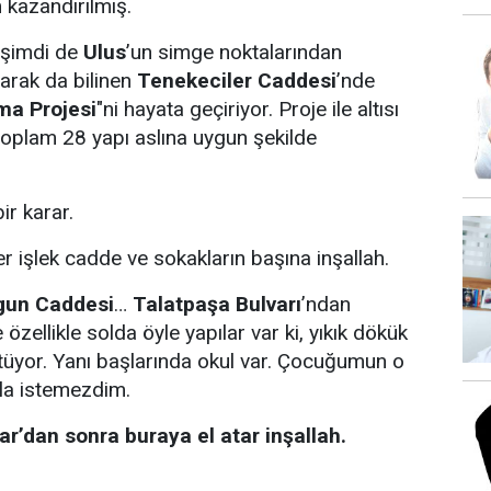
kazandırılmış.
şimdi de
Ulus
’un simge noktalarından
arak da bilinen
Tenekeciler Caddesi
’nde
ma Projesi
"ni hayata geçiriyor. Proje ile altısı
 toplam 28 yapı aslına uygun şekilde
ir karar.
r işlek cadde ve sokakların başına inşallah.
gun Caddesi
…
Talatpaşa Bulvarı
’ndan
özellikle solda öyle yapılar var ki, yıkık dökük
kütüyor. Yanı başlarında okul var. Çocuğumun o
la istemezdim.
r’dan sonra buraya el atar inşallah.