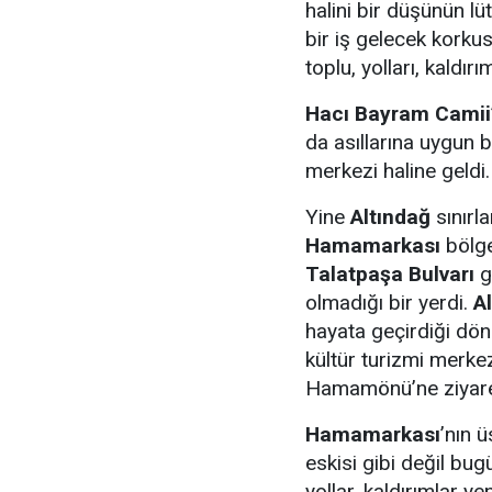
halini bir düşünün lü
bir iş gelecek korkus
toplu, yolları, kaldırı
Hacı Bayram Camii
da asıllarına uygun b
merkezi haline geldi.
Yine
Altındağ
sınırl
Hamamarkası
bölge
Talatpaşa Bulvarı
g
olmadığı bir yerdi.
A
hayata geçirdiği dön
kültür turizmi merkez
Hamamönü’ne ziyaret
Hamamarkası
’nın ü
eskisi gibi değil bug
yollar, kaldırımlar ye