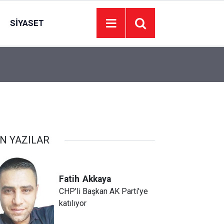
SIYASET
00:01
BAKIM VE ONARIM HİZMETİ ALINACAKTIR
N YAZILAR
Fatih
Akkaya
CHP’li Başkan AK Parti’ye
katılıyor