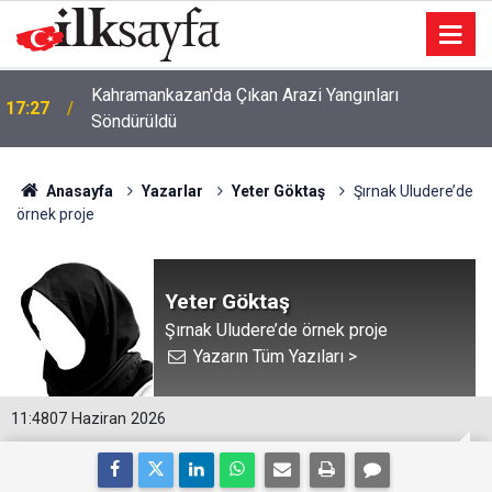
Kahramankazan'da Çıkan Arazi Yangınları
17:27
Söndürüldü
Anasayfa
Yazarlar
Yeter Göktaş
Şırnak Uludere’de
örnek proje
Yeter Göktaş
Şırnak Uludere’de örnek proje
Yazarın Tüm Yazıları >
11:48
07 Haziran 2026