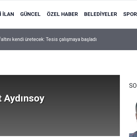
 İLAN
GÜNCEL
ÖZEL HABER
BELEDIYELER
SPOR
ili Aysel Akgül, şalvar giyip bostan çapaladı
SO
 Aydınsoy