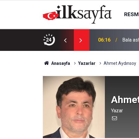
RESMI
esis çalışmaya başladı
24
06:06
AK Part
Anasayfa
Yazarlar
Ahmet Aydınsoy
Ahmet
Yazar