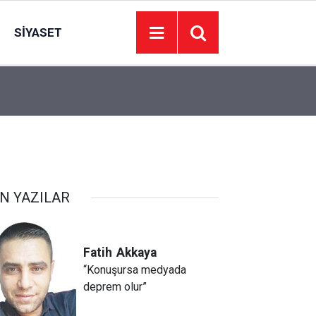
SIYASET
05:50
Haymana Sığırcık Yaylasında cep telefonları çe
N YAZILAR
Fatih
Akkaya
“Konuşursa medyada
deprem olur”