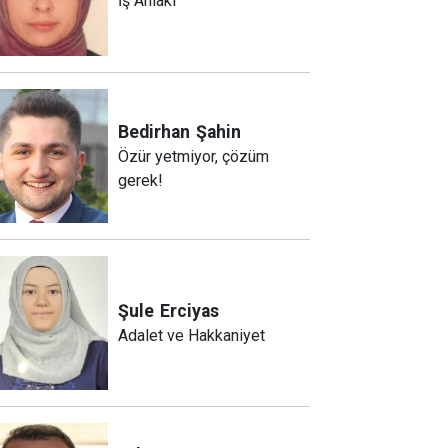
İş Ahlakı
Bedirhan
Şahin
Özür yetmiyor, çözüm
gerek!
Şule
Erciyas
Adalet ve Hakkaniyet